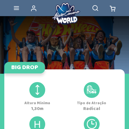
BIG DROP
Altura Mínima
Tipo de Atração
1,30m
H