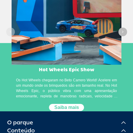
Hot Wheels Epic Show
Os Hot Wheels chegaram no Beto Carrero World! Acelere em
um mundo onde os brinquedos são em tamanho real. No Hot
Wheels Epic, o público vibra com uma apresentação
emocionante, repleta de manobras radicais, velocidade e
muita adrenalina! O espaço conta ainda com uma loja
exclusiva, um restaurante temático e uma área especial para
Saiba mais
fotos. A apresentação está inclusa no passaporte de entrada
do parque. Atendimento prioritário: pessoas com deficiência
O parque
ou necessidades especiais, idosos e gestantes têm direito a
atendimento prioritário. Para mais informações, consulte um
Conteúdo