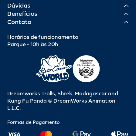
monitor. O acesso às apresentações está sujeito à
Dúvidas
disponibilidade de assentos e à capacidade dos teatros.
Recomendamos chegar com, no mínimo, 60 minutos de
Benefícios
antecedência e acompanhar atentamente os horários da
Contato
programação.
Horários de funcionamento
Parque - 10h às 20h
Dreamworks Trolls, Shrek, Madagascar and
Kung Fu Panda © DreamWorks Animation
L.L.C.
Formas de Pagamento