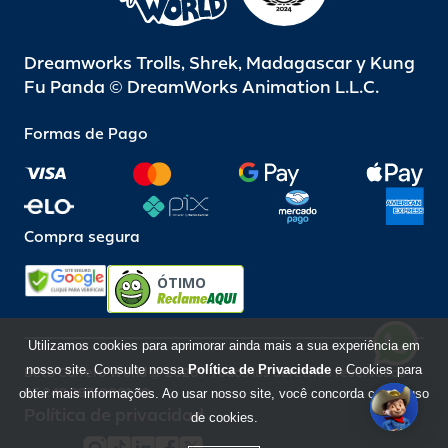
Dreamworks Trolls, Shrek, Madagascar y Kung
Fu Panda © DreamWorks Animation L.L.C.
Formas de Pago
Compra segura
ÓTIMO
Utilizamos cookies para aprimorar ainda mais a sua experiência em
nosso site. Consulte nossa
Política de Privacidade
e Cookies para
Beto Carrero World @ 2026 / Todos los derechos reservados
85.248.987/0001-10
obter mais informações. Ao usar nosso site, você concorda com o uso
Política de privacidad
de cookies.