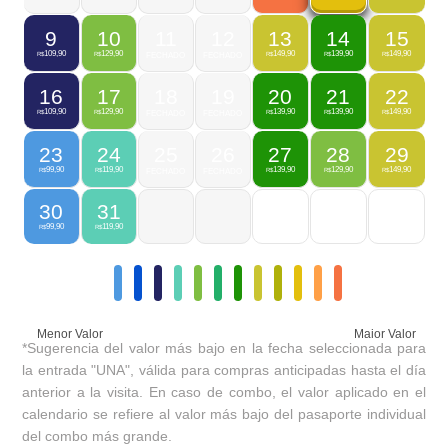
9
10
11
12
13
14
15
109,90
129,90
149,90
139,90
149,90
R$
R$
FECHADO
FECHADO
R$
R$
R$
16
17
18
19
20
21
22
109,90
129,90
139,90
139,90
149,90
R$
R$
FECHADO
FECHADO
R$
R$
R$
23
24
25
26
27
28
29
99,90
119,90
139,90
129,90
149,90
R$
R$
FECHADO
FECHADO
R$
R$
R$
30
31
99,90
119,90
R$
R$
Menor Valor
Maior Valor
*Sugerencia del valor más bajo en la fecha seleccionada para
la entrada "UNA", válida para compras anticipadas hasta el día
anterior a la visita. En caso de combo, el valor aplicado en el
calendario se refiere al valor más bajo del pasaporte individual
del combo más grande.