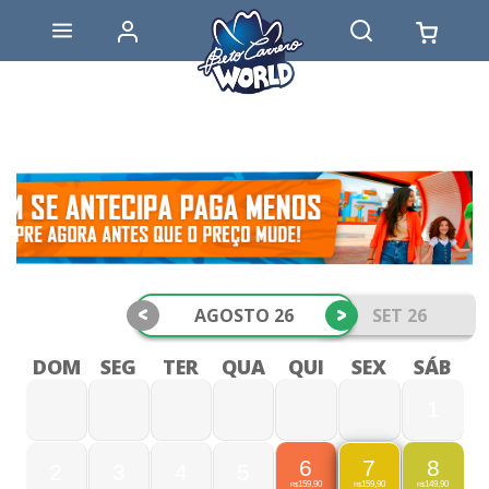
<
>
AGOSTO 26
SET 26
DOM
SEG
TER
QUA
QUI
SEX
SÁB
1
6
8
7
2
3
4
5
159,90
149,90
159,90
R$
R$
R$