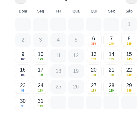
Dom
Seg
Ter
Qua
Qui
Sex
Sáb
1
6
7
8
2
3
4
5
399
149
149
9
10
13
14
15
11
12
109
129
149
139
149
16
17
20
21
22
18
19
109
129
139
139
149
23
24
27
28
29
25
26
99
119
139
129
149
30
31
99
119