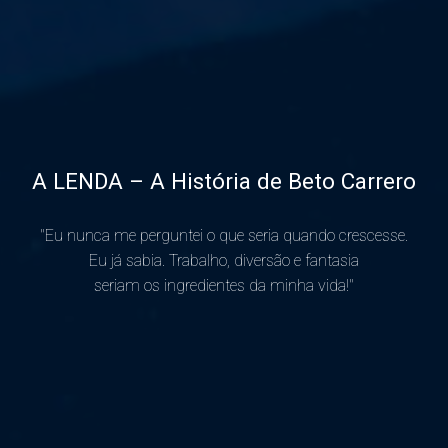
A LENDA – A História de Beto Carrero
"
E
u
n
u
n
c
a
m
e
p
e
r
g
u
n
t
e
i
o
q
u
e
s
e
r
i
a
q
u
a
n
d
o
c
r
e
s
c
e
s
s
e
.
E
u
j
á
s
a
b
i
a
.
T
r
a
b
a
l
h
o
,
d
i
v
e
r
s
ã
o
e
f
a
n
t
a
s
i
a
s
e
r
i
a
m
o
s
i
n
g
r
e
d
i
e
n
t
e
s
d
a
m
i
n
h
a
v
i
d
a
!
"