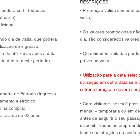
RESTRIÇÕES
 poderá curtir todas as
• Promoção válida somente pa
visita;
icional.
• Os valores promocionais não
ndo dia de visita, que poderá
dia, são considerados valores 
ilização do ingresso.
o de até 7 dias após a data
• Quantidades limitadas por lo
prévio no valor;
• Utilização para a data sel
utilização em outra data sem p
sofrer alteração e deverá ser 
ssaporte de Entrada (Ingresso
amento eletrônico
• Caro visitante, se você possu
o na compra;
mental – temporária ou em defi
es, acima de 02 anos
antes de adquirir o seu passap
disponibilizadas no empreendi
ícone das atrações ou ainda a