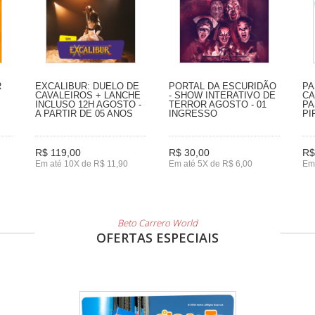
R
EXCALIBUR: DUELO DE
PORTAL DA ESCURIDÃO
PA
CAVALEIROS + LANCHE
- SHOW INTERATIVO DE
CA
INCLUSO 12H AGOSTO -
TERROR AGOSTO - 01
PA
A PARTIR DE 05 ANOS
INGRESSO
PI
R$ 119,00
R$ 30,00
R$
Em até 10X de R$ 11,90
Em até 5X de R$ 6,00
Em
Beto Carrero World
OFERTAS ESPECIAIS