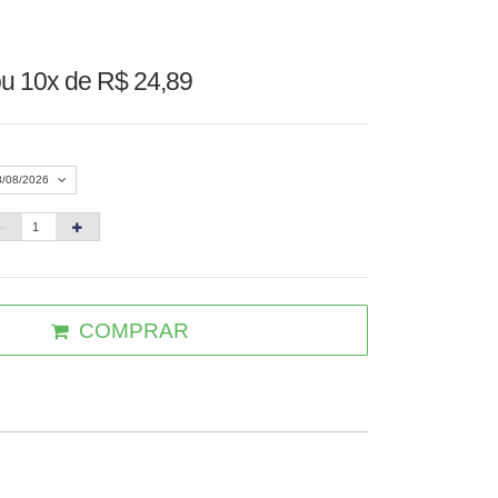
ou
10x de R$ 24,89
8/08/2026
Agosto 2026
»
D
S
T
Q
Q
S
S
1
COMPRAR
3
4
5
6
7
8
10
11
12
13
14
15
6
17
18
19
20
21
22
3
24
25
26
27
28
29
0
31