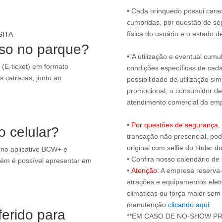
• Cada brinquedo possui carac
cumpridas, por questão de seg
física do usuário e o estado
SITA
sso no parque?
•"A utilização e eventual cum
 (E-ticket) em formato
condições específicas de cad
s catracas, junto ao
possibilidade de utilização s
promocional, o consumidor dev
atendimento comercial da emp
•
Por questões de segurança
,
o celular?
transação não presencial, pod
original com selfie do titular
 no aplicativo BCW+ e
• Confira nosso calendário d
bém é possível apresentar em
•
Atenção
: A empresa reserva-
atrações e equipamentos elet
climáticas ou força maior sem
manutenção
clicando aqui
.
ferido para