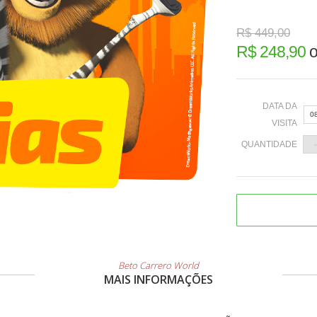
R$ 449,00
R$ 248,90
DATA DA
0
VISITA
QUANTIDADE
«
2
9
Beto Carrero World
1
MAIS INFORMAÇÕES
2
3