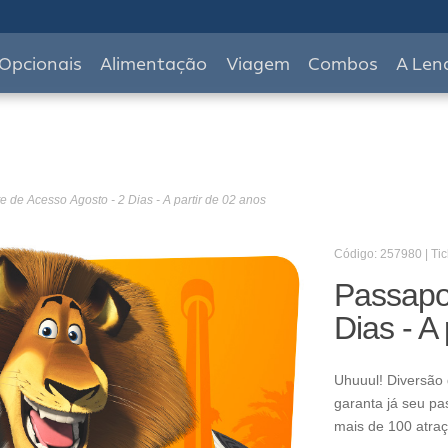
Opcionais
Alimentação
Viagem
Combos
A Len
e de Acesso Agosto - 2 Dias - A partir de 02 anos
Código: 257980 | Tic
Passapo
Dias - A
Uhuuul! Diversão 
garanta já seu pa
mais de 100 atraç