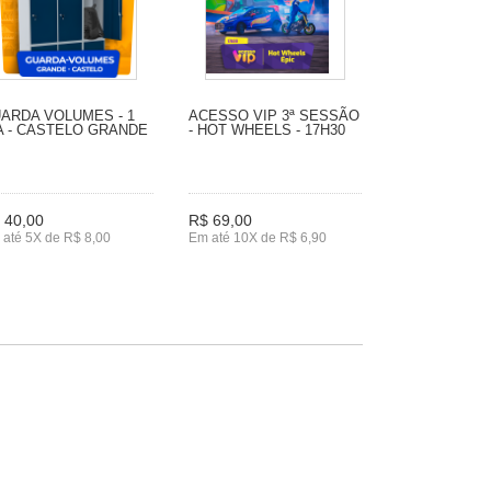
ARDA VOLUMES - 1
ACESSO VIP 3ª SESSÃO
A - CASTELO GRANDE
- HOT WHEELS - 17H30
 40,00
R$ 69,00
até 5X de R$ 8,00
Em até 10X de R$ 6,90