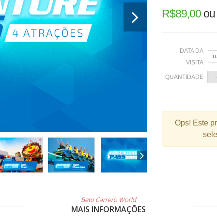
R$
89,00
o
DATA DA
1
VISITA
QUANTIDADE
«
Ops!
Este p
sele
2
9
1
2
3
Beto Carrero World
MAIS INFORMAÇÕES