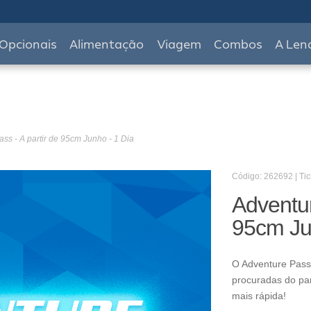
Opcionais
Alimentação
Viagem
Combos
A Len
ss - A partir de 95cm Junho - 1 Dia
Código: 262692 | Tic
Adventur
95cm Ju
O Adventure Pass 
procuradas do pa
mais rápida!