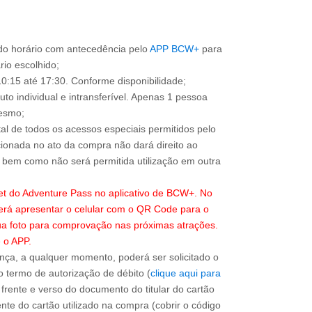
o horário com antecedência pelo
APP BCW+
para
ário escolhido;
0:15 até 17:30. Conforme disponibilidade;
to individual e intransferível. Apenas 1 pessoa
mesmo;
total de todos os acessos especiais permitidos pelo
ionada no ato da compra não dará direito ao
l, bem como não será permitida utilização em outra
ket do Adventure Pass no aplicativo de BCW+. No
erá apresentar o celular com o QR Code para o
sua foto para comprovação nas próximas atrações.
 o APP.
ça, a qualquer momento, poderá ser solicitado o
 termo de autorização de débito (
clique aqui para
 frente e verso do documento do titular do cartão
nte do cartão utilizado na compra (cobrir o código