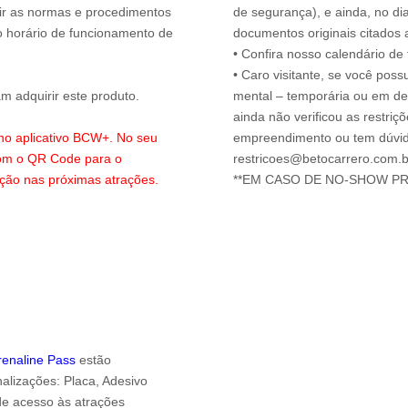
uir as normas e procedimentos
de segurança), e ainda, no di
o horário de funcionamento de
documentos originais citados 
• Confira nosso calendário d
• Caro visitante, se você possu
 adquirir este produto.
mental – temporária ou em defi
ainda não verificou as restriç
 no aplicativo BCW+. No seu
empreendimento ou tem dúvida
com o QR Code para o
restricoes@betocarrero.com.b
ação nas próximas atrações.
drenaline Pass
estão
alizações: Placa, Adesivo
 de acesso às atrações