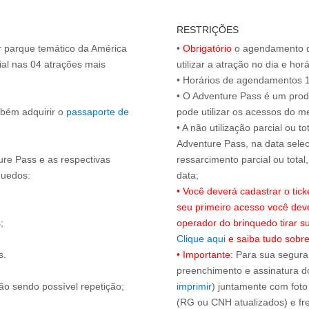
RESTRIÇÕES
or parque temático da América
•
Obrigatório
o agendamento d
al nas 04 atrações mais
utilizar a atração no dia e hor
• Horários de agendamentos 1
• O Adventure Pass é um produ
mbém adquirir o
passaporte de
pode utilizar os acessos do 
• A não utilização parcial ou 
Adventure Pass, na data selec
ure Pass e as respectivas
ressarcimento parcial ou tota
quedos:
• Você deverá cadastrar o tic
seu primeiro acesso você dev
;
operador do brinquedo tirar 
Clique aqui
e saiba tudo sobre
s.
• Importante:
Para sua seguran
preenchimento e assinatura do
ão sendo possível repetição;
imprimir
) juntamente com foto
(RG ou CNH atualizados) e fre