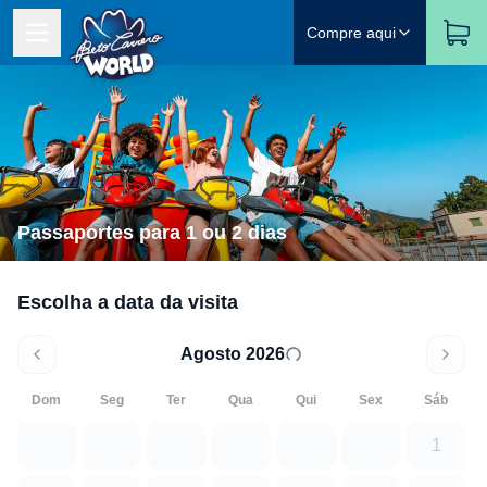
Compre aqui
Passaportes para 1 ou 2 dias
Escolha a data da visita
Agosto 2026
Dom
Seg
Ter
Qua
Qui
Sex
Sáb
1