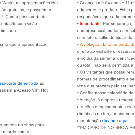
ro World, as apresentações Hot
• Crianças até 04 anos e 11
ão gratuitos, e possuem a
adquirir este produto. Estes
ça*. Com o passaporte de
esentação com visão
• Importante:
Por segurança, 
 limitada.
não presencial, poderá ser sol
com foto e selfie do titular 
esmo que a apresentação
•
A violação, dano ou perda d
direito ao visitante o ressarci
e no dia da semana identifica
ou total, não será permitida a 
• Os visitantes que possuíre
normas de procedimento e se
ssaporte de entrada
ao
vista que prezam pelo seu be
ossuem a Acesso VIP: Hot
• Confira nosso calendário d
• Atenção: A empresa reserva-s
atrações e equipamentos elet
climáticas ou força maior sem
manutenção
clicando aqui
.
iretamente no show para
de acordo com o