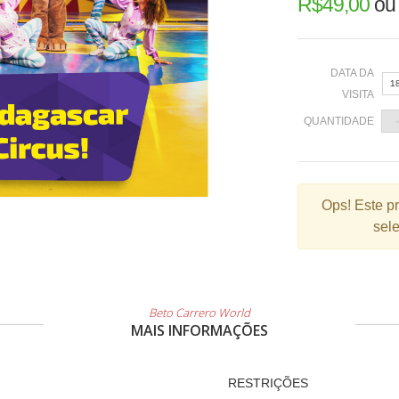
R$
49,00
o
DATA DA
1
VISITA
QUANTIDADE
«
Ops!
Este p
sele
2
9
1
2
Beto Carrero World
MAIS INFORMAÇÕES
3
RESTRIÇÕES