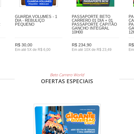
GUARDA VOLUMES - 1
PASSAPORTE BETO
PA
DIA - REBULIÇO
CARRERO 01 DIA + 01
CA
2
PEQUENO
PASSAPORTE CAPITÃO
PA
GANCHO INTEGRAL
GA
10H00
12
R$ 30,00
R$ 234,90
R$
Em até 5X de R$ 6,00
Em até 10X de R$ 23,49
Em
Beto Carrero World
OFERTAS ESPECIAIS