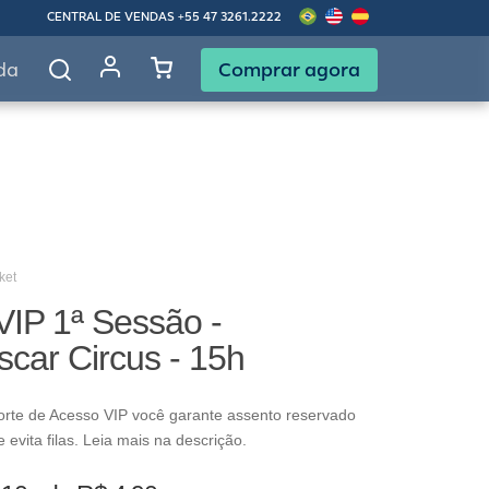
CENTRAL DE VENDAS
+55 47 3261.2222
Comprar agora
da
ket
VIP 1ª Sessão -
car Circus - 15h
rte de Acesso VIP você garante assento reservado
evita filas. Leia mais na descrição.