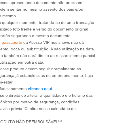
 meses apresentando documento não precisam
 podem sentar no mesmo assento dos pais e/ou
a qualquer momento, tratando-se de uma transação
icitado foto frente e verso do documento original
do cartão segurando o mesmo documento.
o passaporte
da Acesso VIP nos shows não dá
mento, troca ou substituição. A não utilização na data
do também não dará direito ao ressarcimento parcial
utilização em outra data.
m esse produto devem seguir normalmente as
gurança já estabelecidas no empreendimento, haja
m-estar.
e funcionamento
clicando aqui
.
e o direito de alterar a quantidade e o horário das
rônicos por motivo de segurança, condições
 aviso prévio. Confira nosso calendário de