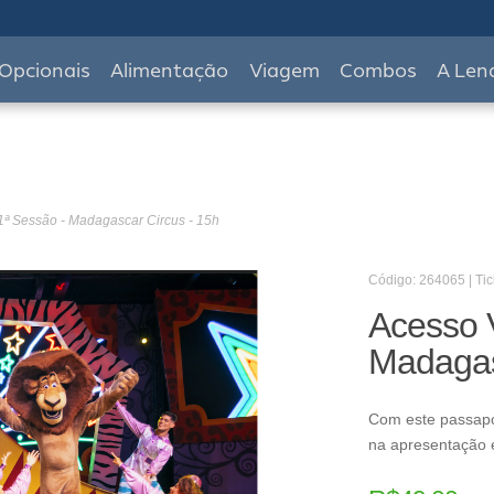
Opcionais
Alimentação
Viagem
Combos
A Len
1ª Sessão - Madagascar Circus - 15h
Código: 264065 | Tic
Acesso 
Madagas
Com este passapo
na apresentação e 