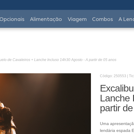
Opcionais
Alimentação
Viagem
Combos
A Len
uelo de Cavaleiros + Lanche Incluso 14h30 Agosto - A partir de 05 anos
Código: 250553 | Tic
Excalibu
Lanche I
partir d
Uma apresentaçã
lendária espada E