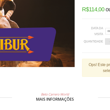
R$
114,00
o
DATA DA
0
VISITA
QUANTIDADE
«
Ops!
Este p
sele
2
9
1
2
Beto Carrero World
MAIS INFORMAÇÕES
3