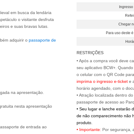
Ingresso 
ieval em busca da lendária
Refei
etáculo o visitante desfruta
Chegar n
iros e suas bravas lutas.
Para uso deste é
mbém adquirir o
passaporte de
Horár
RESTRIÇÕES
• Após a compra você deve cada
seu aplicativo BCW+. Quando fo
o celular com o QR Code para 
imprima o ingresso e-ticket
e a
horário agendado, com o doc
hegada na apresentação.
• Atração localizada dentro d
ratuita nesta apresentação
• Seu lugar e lanche estarão d
de não comparecimento não h
produto.
passaporte de entrada ao
• Importante:
Por segurança, 