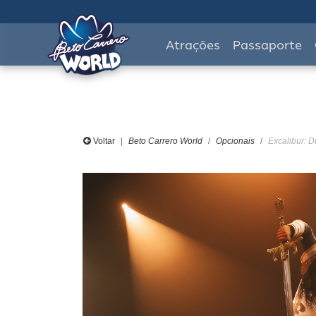
Atrações
Passaporte
Voltar
Beto Carrero World
Opcionais
Excalibur: D