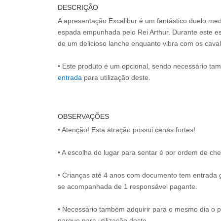
DESCRIÇÃO
A apresentação Excalibur é um fantástico duelo med
espada empunhada pelo Rei Arthur. Durante este esp
de um delicioso lanche enquanto vibra com os cavale
• Este produto é um opcional, sendo necessário ta
entrada
para utilização deste.
OBSERVAÇÕES
• Atenção! Esta atração possui cenas fortes!
• A escolha do lugar para sentar é por ordem de c
• Crianças até 4 anos com documento tem entrada g
se acompanhada de 1 responsável pagante.
• Necessário também adquirir para o mesmo dia o 
parque para utilização deste.