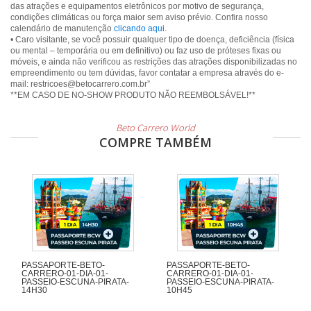
das atrações e equipamentos eletrônicos por motivo de segurança,
condições climáticas ou força maior sem aviso prévio. Confira nosso
calendário de manutenção
clicando aqui
.
• Caro visitante, se você possuir qualquer tipo de doença, deficiência (física
ou mental – temporária ou em definitivo) ou faz uso de próteses fixas ou
móveis, e ainda não verificou as restrições das atrações disponibilizadas no
empreendimento ou tem dúvidas, favor contatar a empresa através do e-
mail: restricoes@betocarrero.com.br”
**EM CASO DE NO-SHOW PRODUTO NÃO REEMBOLSÁVEL!**
Beto Carrero World
COMPRE TAMBÉM
PASSAPORTE-BETO-
PASSAPORTE-BETO-
CARRERO-01-DIA-01-
CARRERO-01-DIA-01-
PASSEIO-ESCUNA-PIRATA-
PASSEIO-ESCUNA-PIRATA-
14H30
10H45