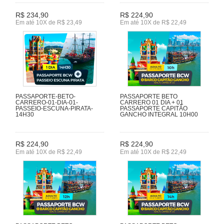
R$ 234,90
R$ 224,90
Em até 10X de R$ 23,49
Em até 10X de R$ 22,49
PASSAPORTE-BETO-
PASSAPORTE BETO
CARRERO-01-DIA-01-
CARRERO 01 DIA + 01
PASSEIO-ESCUNA-PIRATA-
PASSAPORTE CAPITÃO
14H30
GANCHO INTEGRAL 10H00
R$ 224,90
R$ 224,90
Em até 10X de R$ 22,49
Em até 10X de R$ 22,49