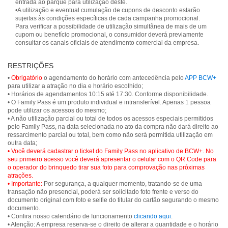
entrada ao parque para utilização deste.
•A utilização e eventual cumulação de cupons de desconto estarão
sujeitas às condições específicas de cada campanha promocional.
Para verificar a possibilidade de utilização simultânea de mais de um
cupom ou benefício promocional, o consumidor deverá previamente
consultar os canais oficiais de atendimento comercial da empresa.
RESTRIÇÕES
•
Obrigatório
o agendamento do horário com antecedência pelo
APP BCW+
para utilizar a atração no dia e horário escolhido;
• Horários de agendamentos 10:15 até 17:30. Conforme disponibilidade.
• O Family Pass é um produto individual e intransferível. Apenas 1 pessoa
pode utilizar os acessos do mesmo;
• A não utilização parcial ou total de todos os acessos especiais permitidos
pelo Family Pass, na data selecionada no ato da compra não dará direito ao
ressarcimento parcial ou total, bem como não será permitida utilização em
• Você deverá cadastrar o ticket do Family Pass no aplicativo de BCW+. No
seu primeiro acesso você deverá apresentar o celular com o QR Code para
o operador do brinquedo tirar sua foto para comprovação nas próximas
atrações.
• Importante:
Por segurança, a qualquer momento, tratando-se de uma
transação não presencial, poderá ser solicitado foto frente e verso do
documento original com foto e selfie do titular do cartão segurando o mesmo
documento.
• Confira nosso calendário de funcionamento
clicando aqui
.
• Atenção: A empresa reserva-se o direito de alterar a quantidade e o horário