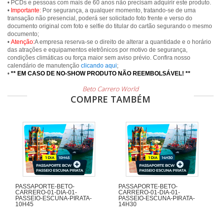
• PCDs e pessoas com mais de 60 anos não precisam adquirir este produto.
•
Importante:
Por segurança, a qualquer momento, tratando-se de uma
transação não presencial, poderá ser solicitado foto frente e verso do
documento original com foto e selfie do titular do cartão segurando o mesmo
documento;
•
Atenção:
A empresa reserva-se o direito de alterar a quantidade e o horário
das atrações e equipamentos eletrônicos por motivo de segurança,
condições climáticas ou força maior sem aviso prévio. Confira nosso
calendário de manutenção
clicando aqui
;
•
** EM CASO DE NO-SHOW PRODUTO NÃO REEMBOLSÁVEL! **
Beto Carrero World
COMPRE TAMBÉM
PASSAPORTE-BETO-
PASSAPORTE-BETO-
CARRERO-01-DIA-01-
CARRERO-01-DIA-01-
PASSEIO-ESCUNA-PIRATA-
PASSEIO-ESCUNA-PIRATA-
10H45
14H30