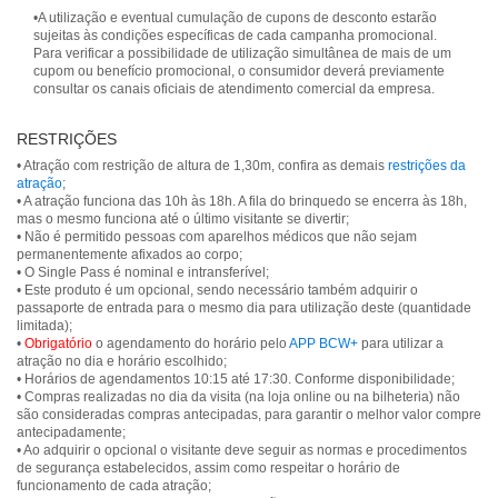
•A utilização e eventual cumulação de cupons de desconto estarão
sujeitas às condições específicas de cada campanha promocional.
Para verificar a possibilidade de utilização simultânea de mais de um
cupom ou benefício promocional, o consumidor deverá previamente
consultar os canais oficiais de atendimento comercial da empresa.
RESTRIÇÕES
• Atração com restrição de altura de 1,30m, confira as demais
restrições da
atração
;
• A atração funciona das 10h às 18h. A fila do brinquedo se encerra às 18h,
mas o mesmo funciona até o último visitante se divertir;
• Não é permitido pessoas com aparelhos médicos que não sejam
permanentemente afixados ao corpo;
• O Single Pass é nominal e intransferível;
• Este produto é um opcional, sendo necessário também adquirir o
passaporte de entrada para o mesmo dia para utilização deste (quantidade
limitada);
•
Obrigatório
o agendamento do horário pelo
APP BCW+
para utilizar a
atração no dia e horário escolhido;
• Horários de agendamentos 10:15 até 17:30. Conforme disponibilidade;
• Compras realizadas no dia da visita (na loja online ou na bilheteria) não
são consideradas compras antecipadas, para garantir o melhor valor compre
antecipadamente;
• Ao adquirir o opcional o visitante deve seguir as normas e procedimentos
de segurança estabelecidos, assim como respeitar o horário de
funcionamento de cada atração;