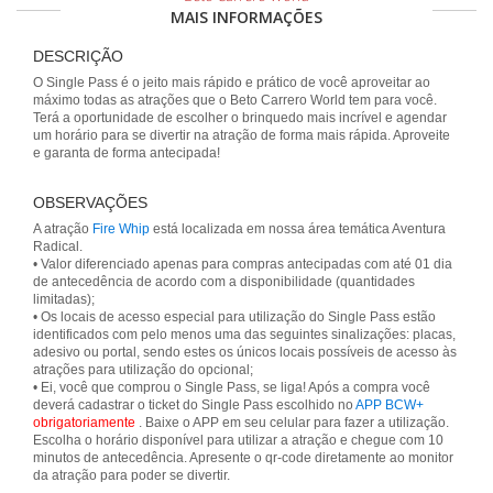
MAIS INFORMAÇÕES
DESCRIÇÃO
O Single Pass é o jeito mais rápido e prático de você aproveitar ao
máximo todas as atrações que o Beto Carrero World tem para você.
Terá a oportunidade de escolher o brinquedo mais incrível e agendar
um horário para se divertir na atração de forma mais rápida. Aproveite
e garanta de forma antecipada!
OBSERVAÇÕES
A atração
Fire Whip
está localizada em nossa área temática Aventura
Radical.
• Valor diferenciado apenas para compras antecipadas com até 01 dia
de antecedência de acordo com a disponibilidade (quantidades
limitadas);
• Os locais de acesso especial para utilização do Single Pass estão
identificados com pelo menos uma das seguintes sinalizações: placas,
adesivo ou portal, sendo estes os únicos locais possíveis de acesso às
atrações para utilização do opcional;
• Ei, você que comprou o Single Pass, se liga! Após a compra você
deverá cadastrar o ticket do Single Pass escolhido no
APP BCW+
obrigatoriamente
. Baixe o APP em seu celular para fazer a utilização.
Escolha o horário disponível para utilizar a atração e chegue com 10
minutos de antecedência. Apresente o qr-code diretamente ao monitor
da atração para poder se divertir.