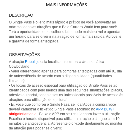
MAIS INFORMAÇÕES
DESCRIÇÃO
O Single Pass é o jeito mais rápido e prático de você aproveitar ao
máximo todas as atrações que o Beto Carrero World tem para você.
Terá a oportunidade de escolher o brinquedo mais incrível e agendar
um horário para se divertir na atração de forma mais rápida. Aproveite
e garanta de forma antecipada!
OBSERVAÇÕES
A atração
Rebuliço
está localizada em nossa área temática
Cowboyland.
• Valor diferenciado apenas para compras antecipadas com até 01 dia
de antecedência de acordo com a disponibilidade (quantidades
limitadas);
• Os locais de acesso especial para utilização do Single Pass estão
identificados com pelo menos uma das seguintes sinalizações: placas,
adesivo ou portal, sendo estes os únicos locais possíveis de acesso às
atrações para utilização do opcional;
• Ei, você que comprou o Single Pass, se liga! Após a compra você
deverá cadastrar o ticket do Single Pass escolhido no
APP BCW+
obrigatoriamente
. Baixe o APP em seu celular para fazer a utilização.
Escolha o horário disponível para utilizar a atração e chegue com 10
minutos de antecedência. Apresente o qr-code diretamente ao monitor
da atração para poder se divertir.