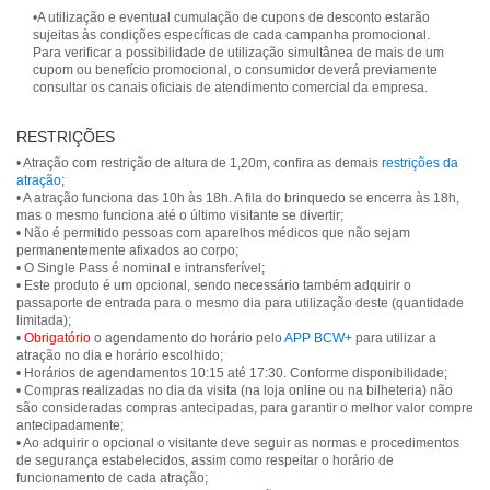
•A utilização e eventual cumulação de cupons de desconto estarão
sujeitas às condições específicas de cada campanha promocional.
Para verificar a possibilidade de utilização simultânea de mais de um
cupom ou benefício promocional, o consumidor deverá previamente
consultar os canais oficiais de atendimento comercial da empresa.
RESTRIÇÕES
• Atração com restrição de altura de 1,20m, confira as demais
restrições da
atração
;
• A atração funciona das 10h às 18h. A fila do brinquedo se encerra às 18h,
mas o mesmo funciona até o último visitante se divertir;
• Não é permitido pessoas com aparelhos médicos que não sejam
permanentemente afixados ao corpo;
• O Single Pass é nominal e intransferível;
• Este produto é um opcional, sendo necessário também adquirir o
passaporte de entrada para o mesmo dia para utilização deste (quantidade
limitada);
•
Obrigatório
o agendamento do horário pelo
APP BCW+
para utilizar a
atração no dia e horário escolhido;
• Horários de agendamentos 10:15 até 17:30. Conforme disponibilidade;
• Compras realizadas no dia da visita (na loja online ou na bilheteria) não
são consideradas compras antecipadas, para garantir o melhor valor compre
antecipadamente;
• Ao adquirir o opcional o visitante deve seguir as normas e procedimentos
de segurança estabelecidos, assim como respeitar o horário de
funcionamento de cada atração;