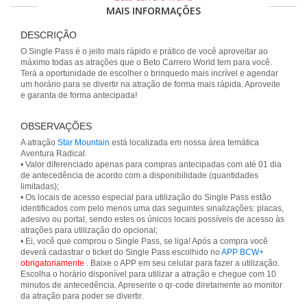
MAIS INFORMAÇÕES
DESCRIÇÃO
O Single Pass é o jeito mais rápido e prático de você aproveitar ao
máximo todas as atrações que o Beto Carrero World tem para você.
Terá a oportunidade de escolher o brinquedo mais incrível e agendar
um horário para se divertir na atração de forma mais rápida. Aproveite
e garanta de forma antecipada!
OBSERVAÇÕES
A atração
Star Mountain
está localizada em nossa área temática
Aventura Radical.
• Valor diferenciado apenas para compras antecipadas com até 01 dia
de antecedência de acordo com a disponibilidade (quantidades
limitadas);
• Os locais de acesso especial para utilização do Single Pass estão
identificados com pelo menos uma das seguintes sinalizações: placas,
adesivo ou portal, sendo estes os únicos locais possíveis de acesso às
atrações para utilização do opcional;
• Ei, você que comprou o Single Pass, se liga! Após a compra você
deverá cadastrar o ticket do Single Pass escolhido no
APP BCW+
obrigatoriamente
. Baixe o APP em seu celular para fazer a utilização.
Escolha o horário disponível para utilizar a atração e chegue com 10
minutos de antecedência. Apresente o qr-code diretamente ao monitor
da atração para poder se divertir.