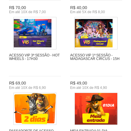
R$ 70,00
R$ 40,00
Em até 10X de R$ 7,00
Em até 5X de R$ 8,00
ACESSO VIP 3ª SESSÃO - HOT
ACESSO VIP 1ª SESSÃO -
WHEELS - 17H30
MADAGASCAR CIRCUS - 15H
R$ 69,00
R$ 49,00
Em até 10X de R$ 6,90
Em até 10X de R$ 4,90
PASSAPORTE DE ACESSO
MEIA ENTRADA 01 DIA