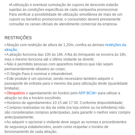
•A utilização e eventual cumulação de cupons de desconto estarão
sujeitas às condições específicas de cada campanha promocional.
Para verificar a possibilidade de utilização simultânea de mais de um
cupom ou benefício promocional, o consumidor deverá previamente
consultar os canais oficiais de atendimento comercial da empresa.
RESTRIÇÕES
• Atração com restrição de altura de 1,20m, confira as demais
restrições da
atração
;
• A atração funciona das 10h às 18h. A fila do brinquedo se encerra às 18h,
mas o mesmo funciona até o último visitante se divertir;
• Não é permitido pessoas com aparelhos médicos que não sejam
permanentemente afixados ao corpo;
• O Single Pass é nominal e intransferível;
• Este produto é um opcional, sendo necessário também adquirir o
passaporte de entrada para o mesmo dia para utilização deste (quantidade
limitada);
•
Obrigatório
o agendamento do horário pelo
APP BCW+
para utilizar a
atração no dia e horário escolhido;
• Horários de agendamentos 10:15 até 17:30. Conforme disponibilidade;
• Compras realizadas no dia da visita (na loja online ou na bilheteria) não
são consideradas compras antecipadas, para garantir o melhor valor compre
antecipadamente;
• Ao adquirir o opcional o visitante deve seguir as normas e procedimentos
de segurança estabelecidos, assim como respeitar o horário de
funcionamento de cada atração;