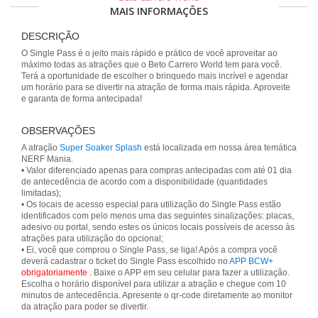
MAIS INFORMAÇÕES
DESCRIÇÃO
O Single Pass é o jeito mais rápido e prático de você aproveitar ao
máximo todas as atrações que o Beto Carrero World tem para você.
Terá a oportunidade de escolher o brinquedo mais incrível e agendar
um horário para se divertir na atração de forma mais rápida. Aproveite
e garanta de forma antecipada!
OBSERVAÇÕES
A atração
Super Soaker Splash
está localizada em nossa área temática
NERF Mania.
• Valor diferenciado apenas para compras antecipadas com até 01 dia
de antecedência de acordo com a disponibilidade (quantidades
limitadas);
• Os locais de acesso especial para utilização do Single Pass estão
identificados com pelo menos uma das seguintes sinalizações: placas,
adesivo ou portal, sendo estes os únicos locais possíveis de acesso às
atrações para utilização do opcional;
• Ei, você que comprou o Single Pass, se liga! Após a compra você
deverá cadastrar o ticket do Single Pass escolhido no
APP BCW+
obrigatoriamente
. Baixe o APP em seu celular para fazer a utilização.
Escolha o horário disponível para utilizar a atração e chegue com 10
minutos de antecedência. Apresente o qr-code diretamente ao monitor
da atração para poder se divertir.