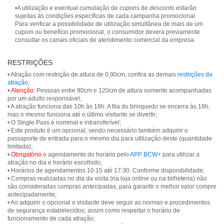
•A utilização e eventual cumulação de cupons de desconto estarão
sujeitas às condições específicas de cada campanha promocional.
Para verificar a possibilidade de utilização simultânea de mais de um
cupom ou benefício promocional, o consumidor deverá previamente
consultar os canais oficiais de atendimento comercial da empresa.
RESTRIÇÕES
• Atração com restrição de altura de 0,90cm, confira as demais
restrições da
atração
;
•
Atenção
: Pessoas entre 90cm e 120cm de altura somente acompanhadas
por um adulto responsável;
• A atração funciona das 10h às 18h. A fila do brinquedo se encerra às 18h,
mas o mesmo funciona até o último visitante se divertir;
• O Single Pass é nominal e intransferível;
• Este produto é um opcional, sendo necessário também adquirir o
passaporte de entrada para o mesmo dia para utilização deste (quantidade
limitada);
•
Obrigatório
o agendamento do horário pelo
APP BCW+
para utilizar a
atração no dia e horário escolhido;
• Horários de agendamentos 10:15 até 17:30. Conforme disponibilidade;
• Compras realizadas no dia da visita (na loja online ou na bilheteria) não
são consideradas compras antecipadas, para garantir o melhor valor compre
antecipadamente;
• Ao adquirir o opcional o visitante deve seguir as normas e procedimentos
de segurança estabelecidos, assim como respeitar o horário de
funcionamento de cada atração;