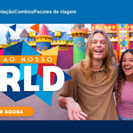
ntação
Combos
Pacotes de viagem