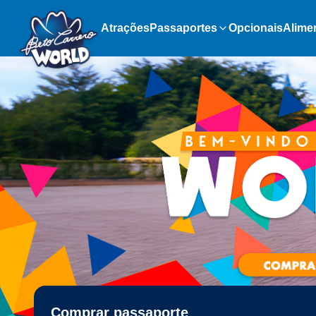
Atrações
Passaportes
Opcionais
Alime
Comprar passaporte