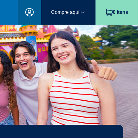
Compre aqui
0
itens