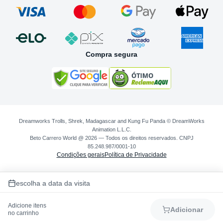
Compra segura
Dreamworks Trolls, Shrek, Madagascar and Kung Fu Panda © DreamWorks
Animation L.L.C.
Beto Carrero World @ 2026 — Todos os direitos reservados. CNPJ
85.248.987/0001-10
Condições gerais
Política de Privacidade
escolha a data da visita
Adicione itens
Adicionar
no carrinho