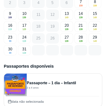
7
8
2
3
4
5
6
159
159
9
10
13
14
15
11
12
109
139
149
139
149
16
17
20
21
22
18
19
119
129
139
139
149
23
24
27
28
29
25
26
99
119
139
139
149
30
31
99
119
Passaportes disponíveis
Passaporte – 1 dia – Infantil
2 a 4 anos
data não selecionada