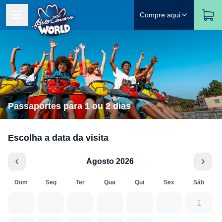
Compre aqui
Passaportes para 1 ou 2 dias
Escolha a data da visita
Agosto 2026
Dom
Seg
Ter
Qua
Qui
Sex
Sáb
1