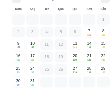
Dom
Seg
Ter
Qua
Qui
Sex
Sáb
1
7
8
2
3
4
5
6
159
159
9
10
13
14
15
11
12
109
139
149
139
149
16
17
20
21
22
18
19
119
129
139
139
149
23
24
27
28
29
25
26
99
119
139
139
149
30
31
99
119