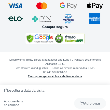
Compra segura
Dreamworks Trolls, Shrek, Madagascar and Kung Fu Panda © DreamWorks
Animation L.L.C.
Beto Carrero World @ 2026 — Todos os direitos reservados. CNPJ
85.248.987/0001-10
Condições gerais
Política de Privacidade
escolha a data da visita
Adicione itens
Adicionar
no carrinho