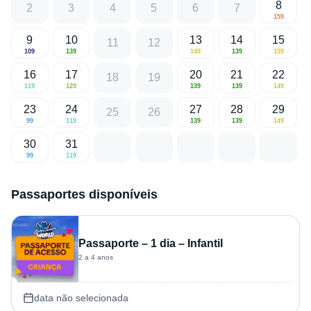
8
2
3
4
5
6
7
159
9
10
13
14
15
11
12
109
139
149
139
159
16
17
20
21
22
18
19
119
129
139
139
149
23
24
27
28
29
25
26
99
119
139
139
149
30
31
99
119
Passaportes disponíveis
Passaporte – 1 dia – Infantil
2 a 4 anos
data não selecionada