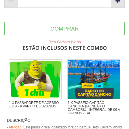
COMPRAR
Beto Carrero World
ESTÃO INCLUSOS NESTE COMBO
1 X PASSAPORTE DE ACESSO -
1 X PASSEIO CAPITÃO
1 DIA - A PARTIR DE 02 ANOS
GANCHO- BALNEÁRIO
CAMBORIÚ - INTEGRAL DE 06 A
59 ANOS - 14H
DESCRIÇÃO
Navegando pela Orla de BC,
passando pela Ilha das Cabras e
• Atenção:
Este passeio fica localizado fora do parque Beto Carrero World
desembarcando na Praia de