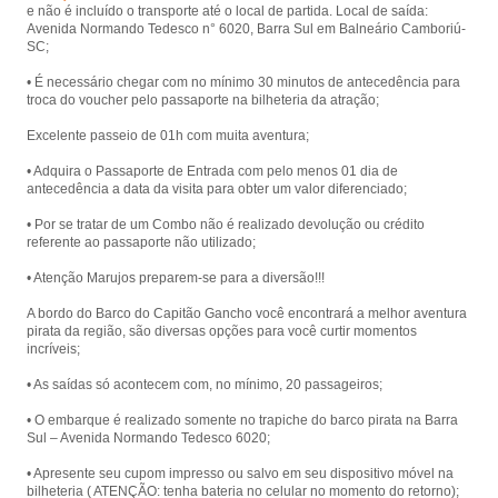
e não é incluído o transporte até o local de partida. Local de saída:
Laranjeiras, com presença animada
Avenida Normando Tedesco n° 6020, Barra Sul em Balneário Camboriú-
de piratas.
SC;
• É necessário chegar com no mínimo 30 minutos de antecedência para
troca do voucher pelo passaporte na bilheteria da atração;
Excelente passeio de 01h com muita aventura;
• Adquira o Passaporte de Entrada com pelo menos 01 dia de
antecedência a data da visita para obter um valor diferenciado;
• Por se tratar de um Combo não é realizado devolução ou crédito
referente ao passaporte não utilizado;
• Atenção Marujos preparem-se para a diversão!!!
A bordo do Barco do Capitão Gancho você encontrará a melhor aventura
pirata da região, são diversas opções para você curtir momentos
incríveis;
• As saídas só acontecem com, no mínimo, 20 passageiros;
• O embarque é realizado somente no trapiche do barco pirata na Barra
Sul – Avenida Normando Tedesco 6020;
• Apresente seu cupom impresso ou salvo em seu dispositivo móvel na
bilheteria ( ATENÇÃO: tenha bateria no celular no momento do retorno);