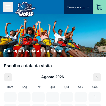
Compre aqui
Passaportes para 1 ou 2 dias
Escolha a data da visita
Agosto 2026
Dom
Seg
Ter
Qua
Qui
Sex
Sáb
1