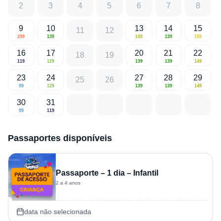
2
3
4
5
6
7
8
9
10
13
14
15
11
12
299
139
149
139
159
16
17
20
21
22
18
19
119
129
139
139
149
23
24
27
28
29
25
26
99
129
139
139
149
30
31
99
119
Passaportes disponíveis
Passaporte – 1 dia – Infantil
2 a 4 anos
data não selecionada