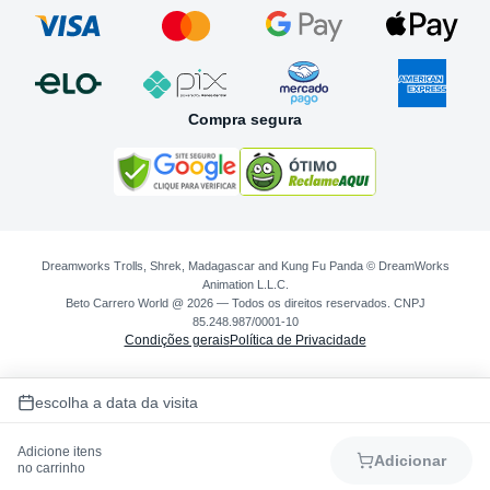
Compra segura
Dreamworks Trolls, Shrek, Madagascar and Kung Fu Panda © DreamWorks
Animation L.L.C.
Beto Carrero World @ 2026 — Todos os direitos reservados. CNPJ
85.248.987/0001-10
Condições gerais
Política de Privacidade
escolha a data da visita
Adicione itens
Adicionar
no carrinho