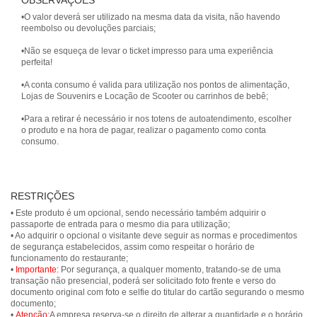
OBSERVAÇÕES
•O valor deverá ser utilizado na mesma data da visita, não havendo
reembolso ou devoluções parciais;
•Não se esqueça de levar o ticket impresso para uma experiência
perfeita!
•A conta consumo é valida para utilização nos pontos de alimentação,
Lojas de Souvenirs e Locação de Scooter ou carrinhos de bebê;
•Para a retirar é necessário ir nos totens de autoatendimento, escolher
o produto e na hora de pagar, realizar o pagamento como conta
consumo.
RESTRIÇÕES
• Este produto é um opcional, sendo necessário também adquirir o
passaporte de entrada para o mesmo dia para utilização;
• Ao adquirir o opcional o visitante deve seguir as normas e procedimentos
de segurança estabelecidos, assim como respeitar o horário de
funcionamento do restaurante;
•
Importante:
Por segurança, a qualquer momento, tratando-se de uma
transação não presencial, poderá ser solicitado foto frente e verso do
documento original com foto e selfie do titular do cartão segurando o mesmo
documento;
•
Atenção:
A empresa reserva-se o direito de alterar a quantidade e o horário