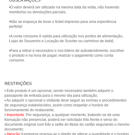
OBSERVAÇÕES
•O valor deverá ser utilizado na mesma data da visita, não havendo
reembolso ou devoluções parciais;
•Não se esqueça de levar o ticket impresso para uma experiência
perfeita!
•A conta consumo é valida para utilização nos pontos de alimentação,
Lojas de Souvenirs e Locação de Scooter ou carrinhos de bebê;
•Para a retirar é necessário ir nos totens de autoatendimento, escolher
o produto e na hora de pagar, realizar o pagamento como conta
consumo.
RESTRIÇÕES
• Este produto é um opcional, sendo necessário também adquirir o
passaporte de entrada para o mesmo dia para utilização;
• Ao adquirir o opcional o visitante deve seguir as normas e procedimentos
de segurança estabelecidos, assim como respeitar o horário de
funcionamento do restaurante;
•
Importante:
Por segurança, a qualquer momento, tratando-se de uma
transação não presencial, poderá ser solicitado foto frente e verso do
documento original com foto e selfie do titular do cartão segurando o mesmo
documento;
•
Atenção:
A empresa reserva-se o direito de alterar a quantidade e o horário