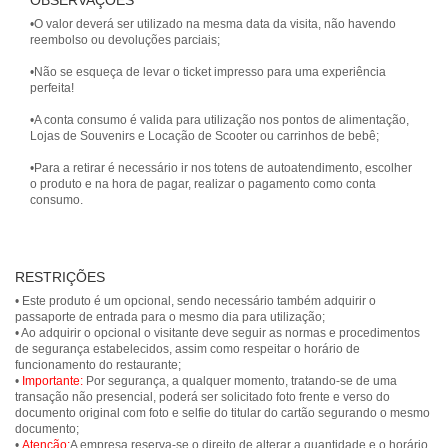
OBSERVAÇÕES
•O valor deverá ser utilizado na mesma data da visita, não havendo
reembolso ou devoluções parciais;
•Não se esqueça de levar o ticket impresso para uma experiência
perfeita!
•A conta consumo é valida para utilização nos pontos de alimentação,
Lojas de Souvenirs e Locação de Scooter ou carrinhos de bebê;
•Para a retirar é necessário ir nos totens de autoatendimento, escolher
o produto e na hora de pagar, realizar o pagamento como conta
consumo.
RESTRIÇÕES
• Este produto é um opcional, sendo necessário também adquirir o
passaporte de entrada para o mesmo dia para utilização;
• Ao adquirir o opcional o visitante deve seguir as normas e procedimentos
de segurança estabelecidos, assim como respeitar o horário de
funcionamento do restaurante;
•
Importante:
Por segurança, a qualquer momento, tratando-se de uma
transação não presencial, poderá ser solicitado foto frente e verso do
documento original com foto e selfie do titular do cartão segurando o mesmo
documento;
•
Atenção:
A empresa reserva-se o direito de alterar a quantidade e o horário