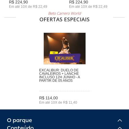
R$ 224,90
R$ 224,90
Em até 10X de R$ 22,49
Em até 10X de R$ 22,49
Beto Carrero World
OFERTAS ESPECIAIS
EXCALIBUR: DUELO DE
CAVALEIROS + LANCHE
INCLUSO 12H JUNHO - A
PARTIR DE 05 ANOS
R$ 114,00
Em até 10X de R$ 11,40
O parque
Conteúdo