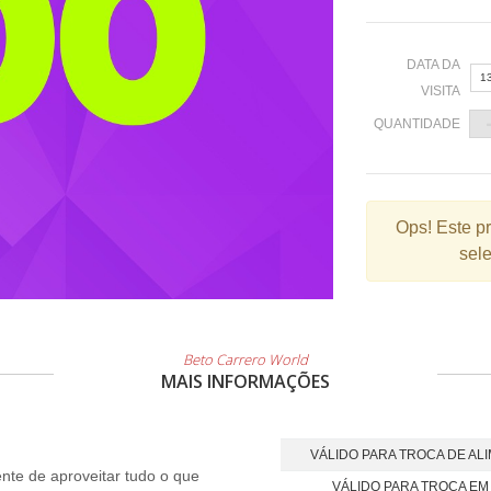
DATA DA
1
VISITA
QUANTIDADE
«
Ops!
Este p
sele
2
9
1
2
Beto Carrero World
MAIS INFORMAÇÕES
3
VÁLIDO PARA TROCA DE AL
te de aproveitar tudo o que
VÁLIDO PARA TROCA EM