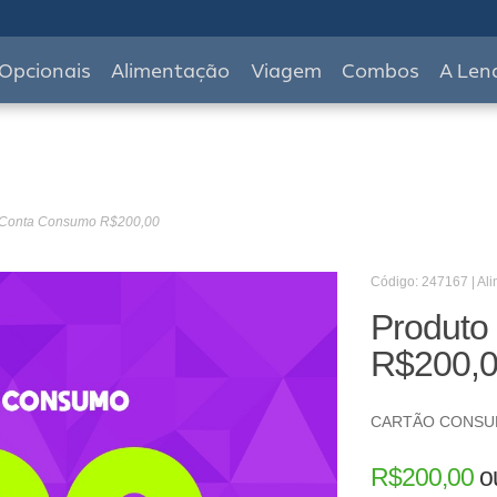
Opcionais
Alimentação
Viagem
Combos
A Len
- Conta Consumo R$200,00
Código: 247167 | Al
Produto
R$200,
CARTÃO CONS
R$
200,00
o