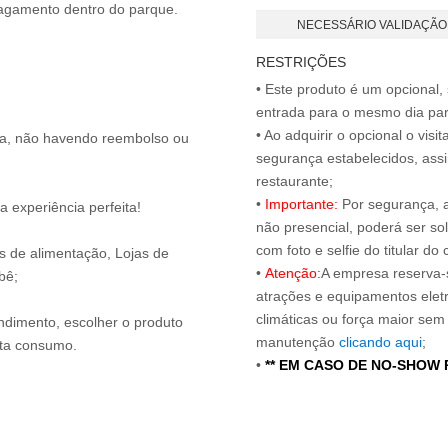
 pagamento dentro do parque.
NECESSÁRIO VALIDAÇÃO
RESTRIÇÕES
• Este produto é um opcional
entrada para o mesmo dia para
• Ao adquirir o opcional o vi
ita, não havendo reembolso ou
segurança estabelecidos, ass
restaurante;
•
Importante:
Por segurança, 
 experiência perfeita!
não presencial, poderá ser sol
com foto e selfie do titular 
os de alimentação, Lojas de
•
Atenção:
A empresa reserva-s
bê;
atrações e equipamentos elet
climáticas ou força maior sem
endimento, escolher o produto
manutenção
clicando aqui
;
nta consumo.
•
** EM CASO DE NO-SHOW