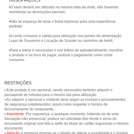
OBSERVAÇÕES
•O valor deverá ser utilizado na mesma data da visita, não havendo
reembolso ou devoluções parciais;
•Não se esqueça de levar o ticket impresso para uma experiência
perfeita!
•A conta consumo é valida para utilização nos pontos de alimentação,
Lojas de Souvenirs e Locação de Scooter ou carrinhos de bebê;
•Para a retirar é necessário ir nos totens de autoatendimento, escolher
o produto e na hora de pagar, realizar o pagamento como conta
consumo.
RESTRIÇÕES
• Este produto é um opcional, sendo necessário também adquirir o
passaporte de entrada para o mesmo dia para utilização;
• Ao adquirir o opcional o visitante deve seguir as normas e procedimentos
de segurança estabelecidos, assim como respeitar o horário de
funcionamento do restaurante;
•
Importante:
Por segurança, a qualquer momento, tratando-se de uma
transação não presencial, poderá ser solicitado foto frente e verso do
documento original com foto e selfie do titular do cartão segurando o mesmo
documento;
•
Atenção:
A empresa reserva-se o direito de alterar a quantidade e o horário