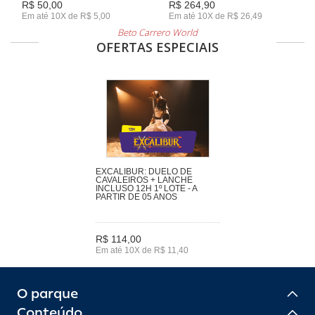
R$ 50,00
R$ 264,90
Em até 10X de R$ 5,00
Em até 10X de R$ 26,49
Beto Carrero World
OFERTAS ESPECIAIS
EXCALIBUR: DUELO DE
CAVALEIROS + LANCHE
INCLUSO 12H 1º LOTE - A
PARTIR DE 05 ANOS
R$ 114,00
Em até 10X de R$ 11,40
O parque
Conteúdo