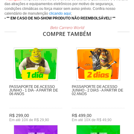
das atrações e equipamentos eletrônicos por motivo de segurança,
condições climáticas ou força maior sem aviso prévio. Confira nosso
calendário de manutenção
clicando aqui
;
•
** EM CASO DE NO-SHOW PRODUTO NÃO REEMBOLSÁVEL! **
Beto Carrero World
COMPRE TAMBÉM
PASSAPORTE DE ACESSO
PASSAPORTE DE ACESSO
JUNHO - 1 DIA - A PARTIR DE
JUNHO - 2 DIAS - A PARTIR DE
06 ANOS
02 ANOS
R$ 299,00
R$ 499,00
Em até 10X de R$ 29,90
Em até 10X de R$ 49,90