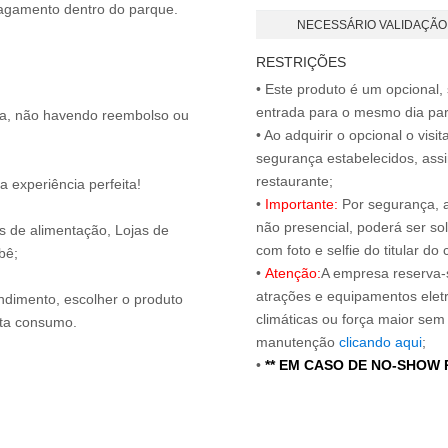
NECESSÁRIO VALIDAÇÃO
RESTRIÇÕES
• Este produto é um opcional
entrada para o mesmo dia para
ita, não havendo reembolso ou
• Ao adquirir o opcional o vi
segurança estabelecidos, ass
restaurante;
 experiência perfeita!
•
Importante:
Por segurança, 
não presencial, poderá ser sol
os de alimentação, Lojas de
com foto e selfie do titular 
bê;
•
Atenção:
A empresa reserva-s
atrações e equipamentos elet
endimento, escolher o produto
climáticas ou força maior sem
nta consumo.
manutenção
clicando aqui
;
•
** EM CASO DE NO-SHOW