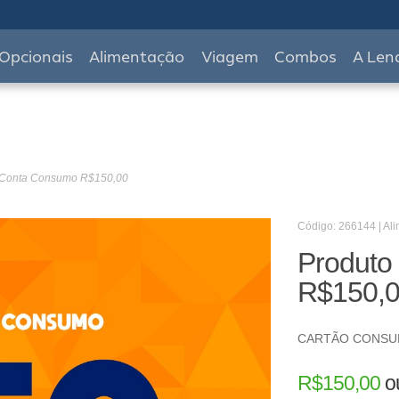
Opcionais
Alimentação
Viagem
Combos
A Len
- Conta Consumo R$150,00
Código: 266144 | Al
Produto
R$150,
CARTÃO CONS
R$
150,00
o