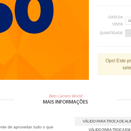
DATA DA
1
VISITA
QUANTIDADE
«
Ops!
Este p
sele
2
9
1
2
Beto Carrero World
MAIS INFORMAÇÕES
3
VÁLIDO PARA TROCA DE AL
te de aproveitar tudo o que
VÁLIDO PARA TROCA EM