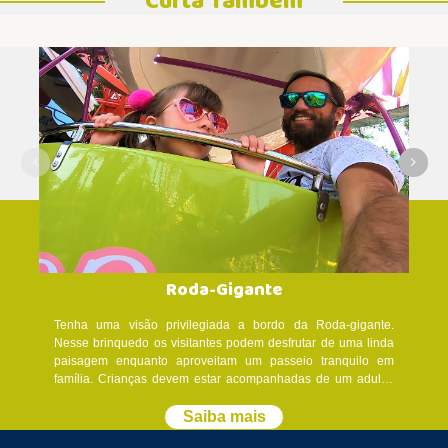
Curta Também
Roda-Gigante
Tenha uma visão privilegiada a bordo da Roda-gigante.
Nesse brinquedo os visitantes podem desfrutar de uma linda
paisagem enquanto aproveitam um passeio tranquilo em
família. Crianças devem estar acompanhadas de um adulto.
Verifique com um monitor direto na atração. Atendimento
Prioritário: Consulte um monitor direto na atração. A fila do
Saiba mais
brinquedo se encerra às 18h00, mas o mesmo funciona até o