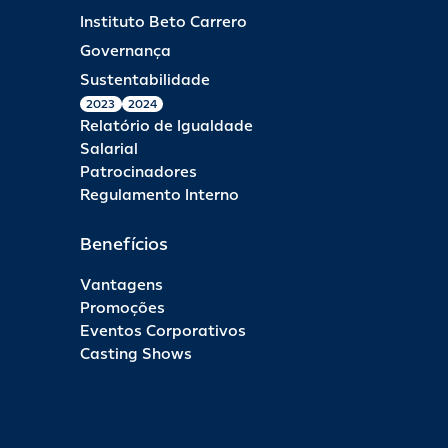
permanente ou temporária. A fila do brinquedo se encerra às
Instituto Beto Carrero
18h, mas ele permanece em funcionamento até que o últim
visitante tenha se divertido.
Governança
Sustentabilidade
2023
2024
Relatório de Igualdade
Salarial
Patrocinadores
Regulamento Interno
Benefícios
Vantagens
Promoções
Eventos Corporativos
Casting Shows