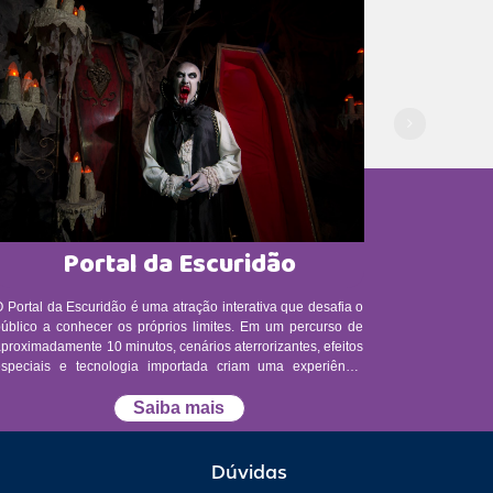
Portal da Escuridão
 Portal da Escuridão é uma atração interativa que desafia o
público a conhecer os próprios limites. Em um percurso de
proximadamente 10 minutos, cenários aterrorizantes, efeitos
especiais e tecnologia importada criam uma experiência
tensa e surpreendente. Durante a travessia, personagens
como Mestre, Drácula, Médico Louco, Possuída e Noiva
Saiba mais
podem surgir a qualquer momento, tornando cada visita uma
entura diferente. O desafio está lançado: tenha coragem
para entrar nesse mundo sombrio e desconhecido! - A
Dúvidas
ração é paga à parte. Idade mínima permitida: 7 anos.