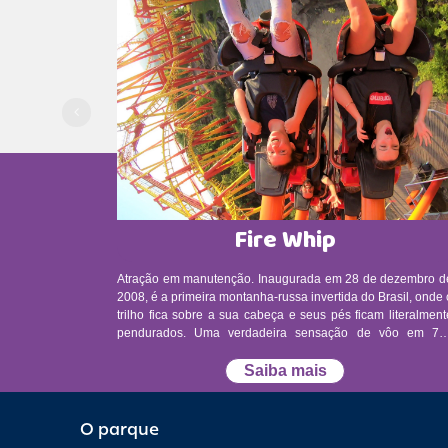
Fire Whip
Atração em manutenção. Inaugurada em 28 de dezembro de
2008, é a primeira montanha-russa invertida do Brasil, onde 
trilho fica sobre a sua cabeça e seus pés ficam literalment
pendurados. Uma verdadeira sensação de vôo em 70
metros de muita adrenalina. Quase 100km/h, 5 loopings e 4,
vezes a força da gravidade. Restrição de altura mínima: 130
Saiba mais
cm. Restrição de idade mínima: não há restrição de idade
apenas de altura mínima. Atendimento prioritário: consulte u
monitor diretamente na atração. Restrições: - Pessoas que
O parque
utilizem aparelhos médicos fixados ao corpo, de form