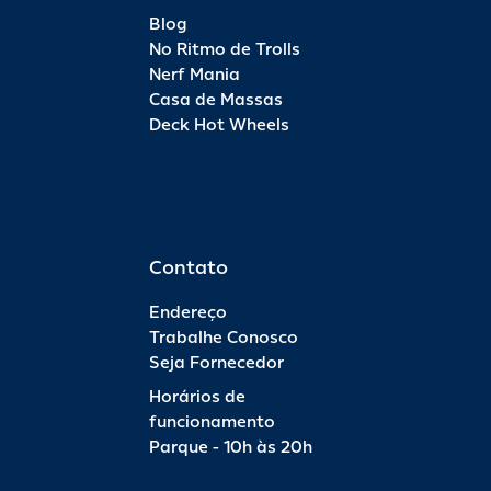
do brinquedo se encerra às 18h, mas ele permanece em
Blog
o
funcionamento até que o último visitante tenha se divertido.
No Ritmo de Trolls
m
Nerf Mania
Casa de Massas
Deck Hot Wheels
Contato
Endereço
Trabalhe Conosco
Seja Fornecedor
Horários de
funcionamento
Parque - 10h às 20h