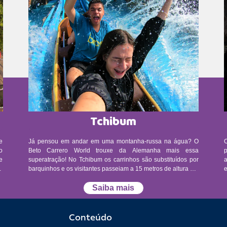
Tchibum
Já pensou em andar em uma montanha-russa na água? O
O
o
Beto Carrero World trouxe da Alemanha mais essa
e
superatração! No Tchibum os carrinhos são substituídos por
a
0
barquinhos e os visitantes passeiam a 15 metros de altura até
5
despencarem a 80 Km/h em um tanque de água. Restrição
in
de altura mínima: 130 cm. Pessoas com altura entre 130 cm e
Saiba mais
,
139 cm só podem utilizar a atração acompanhadas por um
m
adulto responsável. Restrição de idade mínima: não há
av
restrição de idade, apenas de altura mínima. Atendimento
Conteúdo
a
prioritário: consulte um monitor diretamente na atração. A fila
at