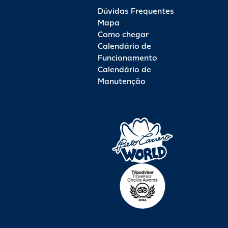
Atendimento prioritário: pessoas com deficiência ou
Dúvidas Frequentes
necessidades especiais, idosos e gestantes têm direito a
Mapa
atendimento prioritário. Para mais informações, consulte um
onitor diretamente na atração.
Como chegar
Calendário de
Funcionamento
Calendário de
Manutenção