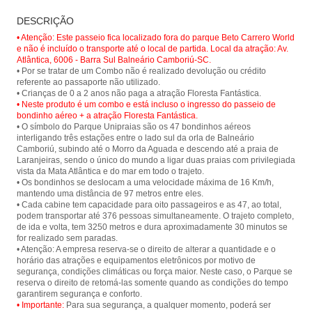
Passeio de bondinho no Parque
Floresta Fantástica - Parque
DESCRIÇÃO
Unipraias em Balneário Camboriú e
Unipraias
tenha um vista panorâmica da cidade
• Atenção: Este passeio fica localizado fora do parque Beto Carrero World
e suas belas praias.
e não é incluído o transporte até o local de partida. Local da atração: Av.
Atlântica, 6006 - Barra Sul Balneário Camboriú-SC.
• Por se tratar de um Combo não é realizado devolução ou crédito
referente ao passaporte não utilizado.
• Neste produto é um combo e está incluso o ingresso do passeio de
bondinho aéreo + a atração Floresta Fantástica.
• O símbolo do Parque Unipraias são os 47 bondinhos aéreos
interligando três estações entre o lado sul da orla de Balneário
Camboriú, subindo até o Morro da Aguada e descendo até a praia de
Laranjeiras, sendo o único do mundo a ligar duas praias com privilegiada
vista da Mata Atlântica e do mar em todo o trajeto.
• Os bondinhos se deslocam a uma velocidade máxima de 16 Km/h,
mantendo uma distância de 97 metros entre eles.
• Cada cabine tem capacidade para oito passageiros e as 47, ao total,
podem transportar até 376 pessoas simultaneamente. O trajeto completo,
de ida e volta, tem 3250 metros e dura aproximadamente 30 minutos se
for realizado sem paradas.
• Atenção: A empresa reserva-se o direito de alterar a quantidade e o
horário das atrações e equipamentos eletrônicos por motivo de
segurança, condições climáticas ou força maior. Neste caso, o Parque se
reserva o direito de retomá-las somente quando as condições do tempo
• Importante:
Para sua segurança, a qualquer momento, poderá ser