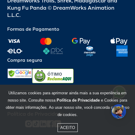
Dreamworks Trolls, Shrek, Madagascar and
Kung Fu Panda © DreamWorks Animation
L.L.C.
Formas de Pagamento
Compra segura
ÓTIMO
Utilizamos cookies para aprimorar ainda mais a sua experiência em
nosso site. Consulte nossa
Política de Privacidade
e Cookies para
Beto Carrero World @ 2026 / Todos os direitos reservados
85.248.987/0001-10
obter mais informações. Ao usar nosso site, você concorda com o uso
Política de Privacidade
de cookies.
ACEITO