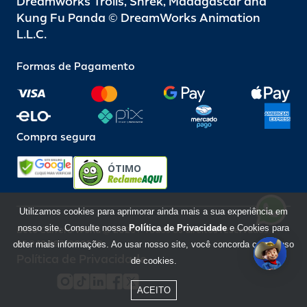
Dreamworks Trolls, Shrek, Madagascar and
Kung Fu Panda © DreamWorks Animation
L.L.C.
Formas de Pagamento
Compra segura
ÓTIMO
Utilizamos cookies para aprimorar ainda mais a sua experiência em
nosso site. Consulte nossa
Política de Privacidade
e Cookies para
Beto Carrero World @ 2026 / Todos os direitos reservados
85.248.987/0001-10
obter mais informações. Ao usar nosso site, você concorda com o uso
Política de Privacidade
de cookies.
ACEITO