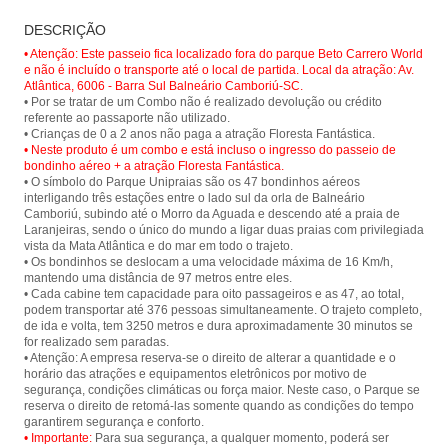
Passeio de bondinho no Parque
Floresta Fantástica - Parque
DESCRIÇÃO
Unipraias em Balneário Camboriú e
Unipraias
tenha um vista panorâmica da cidade
• Atenção: Este passeio fica localizado fora do parque Beto Carrero World
e suas belas praias.
e não é incluído o transporte até o local de partida. Local da atração: Av.
Atlântica, 6006 - Barra Sul Balneário Camboriú-SC.
• Por se tratar de um Combo não é realizado devolução ou crédito
referente ao passaporte não utilizado.
• Neste produto é um combo e está incluso o ingresso do passeio de
bondinho aéreo + a atração Floresta Fantástica.
• O símbolo do Parque Unipraias são os 47 bondinhos aéreos
interligando três estações entre o lado sul da orla de Balneário
Camboriú, subindo até o Morro da Aguada e descendo até a praia de
Laranjeiras, sendo o único do mundo a ligar duas praias com privilegiada
vista da Mata Atlântica e do mar em todo o trajeto.
• Os bondinhos se deslocam a uma velocidade máxima de 16 Km/h,
mantendo uma distância de 97 metros entre eles.
• Cada cabine tem capacidade para oito passageiros e as 47, ao total,
podem transportar até 376 pessoas simultaneamente. O trajeto completo,
de ida e volta, tem 3250 metros e dura aproximadamente 30 minutos se
for realizado sem paradas.
• Atenção: A empresa reserva-se o direito de alterar a quantidade e o
horário das atrações e equipamentos eletrônicos por motivo de
segurança, condições climáticas ou força maior. Neste caso, o Parque se
reserva o direito de retomá-las somente quando as condições do tempo
• Importante:
Para sua segurança, a qualquer momento, poderá ser