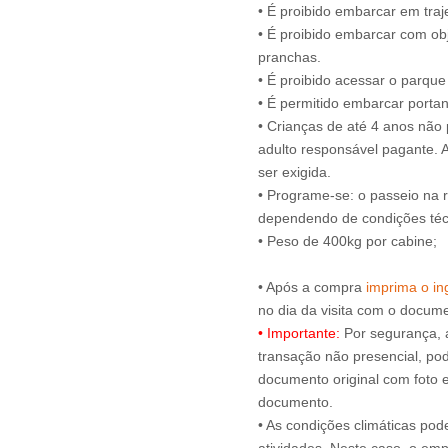
• É proibido embarcar em tra
• É proibido embarcar com obj
pranchas.
• É proibido acessar o parqu
• É permitido embarcar portan
• Crianças de até 4 anos nã
adulto responsável pagante.
ser exigida.
• Programe-se: o passeio na 
dependendo de condições técn
• Peso de 400kg por cabine;
• Após a compra
imprima o ing
• Importante:
Por segurança, 
transação não presencial, pode
documento original com foto e
documento.
• As condições climáticas pod