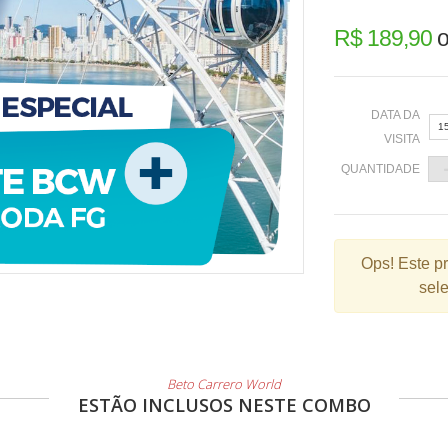
R$ 189,90
o
DATA DA
1
VISITA
QUANTIDADE
«
Ops!
Este p
sele
2
9
1
2
Beto Carrero World
ESTÃO INCLUSOS NESTE COMBO
3