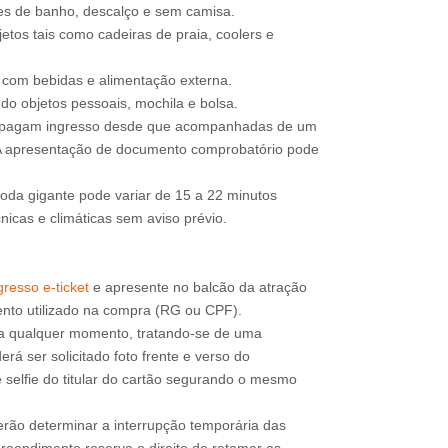
jes de banho, descalço e sem camisa.
etos tais como cadeiras de praia, coolers e
e com bebidas e alimentação externa.
do objetos pessoais, mochila e bolsa.
o pagam ingresso desde que acompanhadas de um
 A apresentação de documento comprobatório pode
roda gigante pode variar de 15 a 22 minutos
icas e climáticas sem aviso prévio.
resso e-ticket
e apresente no balcão da atração
a qualquer momento, tratando-se de uma
rá ser solicitado foto frente e verso do
 selfie do titular do cartão segurando o mesmo
erão determinar a interrupção temporária das