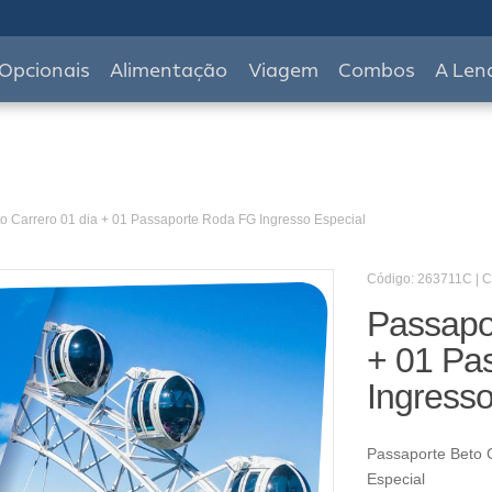
Opcionais
Alimentação
Viagem
Combos
A Len
o Carrero 01 dia + 01 Passaporte Roda FG Ingresso Especial
Código: 263711C | 
Passapor
+ 01 Pa
Ingresso
Passaporte Beto 
Especial