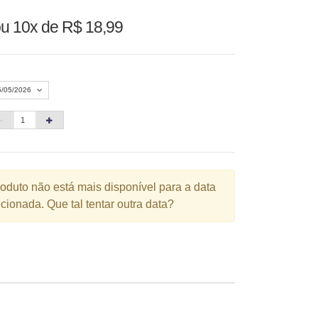
u 10x de R$ 18,99
5/05/2026
Agosto 2026
»
D
S
T
Q
Q
S
S
1
roduto não está mais disponível para a data
cionada. Que tal tentar outra data?
3
4
5
6
7
8
10
11
12
13
14
15
6
17
18
19
20
21
22
3
24
25
26
27
28
29
0
31