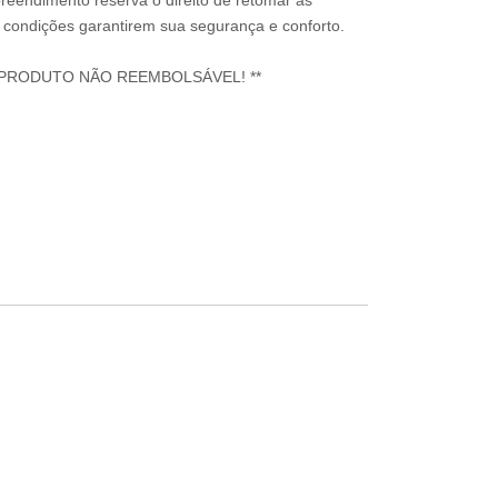
reendimento reserva o direito de retomar as
condições garantirem sua segurança e conforto.
 PRODUTO NÃO REEMBOLSÁVEL! **