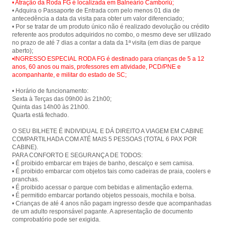
• Atração da Roda FG é localizada em Balneário Camboriú;
• Adquira o Passaporte de Entrada com pelo menos 01 dia de
antecedência a data da visita para obter um valor diferenciado;
• Por se tratar de um produto único não é realizado devolução ou crédito
referente aos produtos adquiridos no combo, o mesmo deve ser utilizado
no prazo de até 7 dias a contar a data da 1ª visita (em dias de parque
•INGRESSO ESPECIAL RODA FG é destinado para crianças de 5 a 12
anos, 60 anos ou mais, professores em atividade, PCD/PNE e
acompanhante, e militar do estado de SC;
• Horário de funcionamento:
Sexta à Terças das 09h00 às 21h00;
Quinta das 14h00 às 21h00.
Quarta está fechado.
O SEU BILHETE É INDIVIDUAL E DÁ DIREITO A VIAGEM EM CABINE
COMPARTILHADA COM ATÉ MAIS 5 PESSOAS (TOTAL 6 PAX POR
CABINE).
PARA CONFORTO E SEGURANÇA DE TODOS:
• É proibido embarcar em trajes de banho, descalço e sem camisa.
• É proibido embarcar com objetos tais como cadeiras de praia, coolers e
pranchas.
• É proibido acessar o parque com bebidas e alimentação externa.
• É permitido embarcar portando objetos pessoais, mochila e bolsa.
• Crianças de até 4 anos não pagam ingresso desde que acompanhadas
de um adulto responsável pagante. A apresentação de documento
comprobatório pode ser exigida.