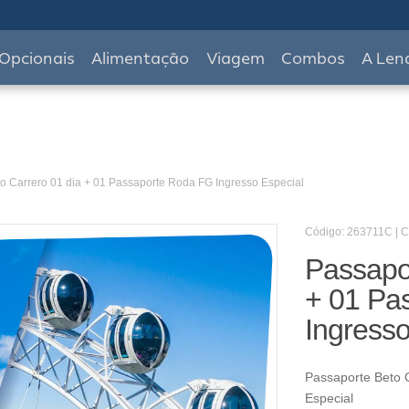
Opcionais
Alimentação
Viagem
Combos
A Len
o Carrero 01 dia + 01 Passaporte Roda FG Ingresso Especial
Código: 263711C | 
Passapor
+ 01 Pa
Ingresso
Passaporte Beto 
Especial