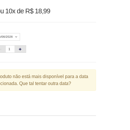
u 10x de R$ 18,99
5/06/2026
Agosto 2026
»
D
S
T
Q
Q
S
S
1
roduto não está mais disponível para a data
cionada. Que tal tentar outra data?
3
4
5
6
7
8
10
11
12
13
14
15
6
17
18
19
20
21
22
3
24
25
26
27
28
29
0
31