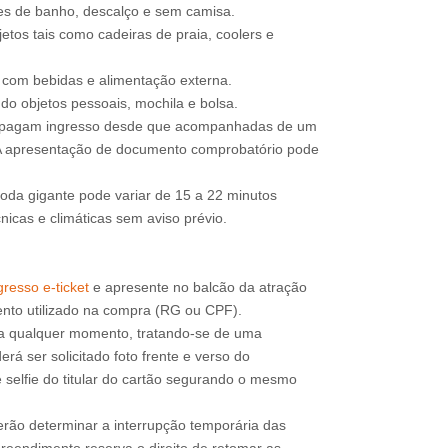
jes de banho, descalço e sem camisa.
etos tais como cadeiras de praia, coolers e
e com bebidas e alimentação externa.
do objetos pessoais, mochila e bolsa.
o pagam ingresso desde que acompanhadas de um
 A apresentação de documento comprobatório pode
roda gigante pode variar de 15 a 22 minutos
icas e climáticas sem aviso prévio.
resso e-ticket
e apresente no balcão da atração
a qualquer momento, tratando-se de uma
rá ser solicitado foto frente e verso do
 selfie do titular do cartão segurando o mesmo
erão determinar a interrupção temporária das