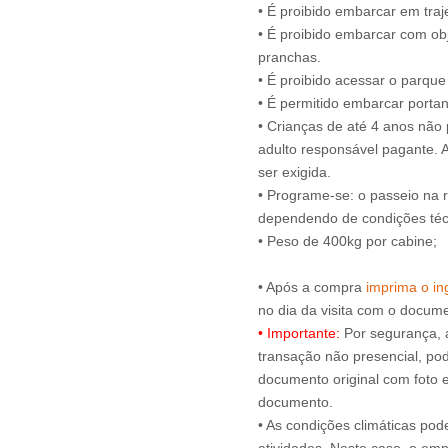
• É proibido embarcar em tra
• É proibido embarcar com obj
pranchas.
• É proibido acessar o parqu
• É permitido embarcar portan
• Crianças de até 4 anos nã
adulto responsável pagante.
ser exigida.
• Programe-se: o passeio na 
dependendo de condições técn
• Peso de 400kg por cabine;
• Após a compra
imprima o ing
• Importante:
Por segurança, 
transação não presencial, pode
documento original com foto e
documento.
• As condições climáticas pod