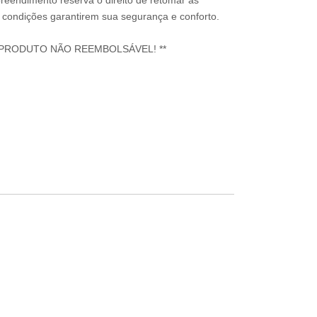
reendimento reserva o direito de retomar as
condições garantirem sua segurança e conforto.
 PRODUTO NÃO REEMBOLSÁVEL! **