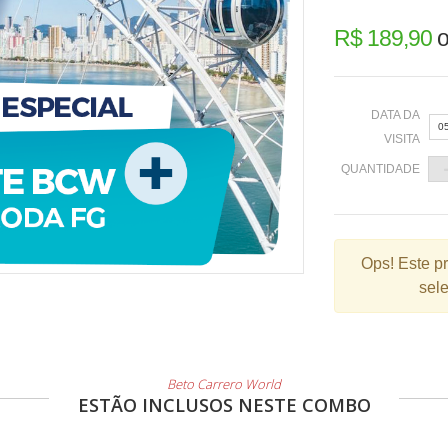
R$ 189,90
o
DATA DA
0
VISITA
QUANTIDADE
«
Ops!
Este p
sele
2
9
1
2
Beto Carrero World
ESTÃO INCLUSOS NESTE COMBO
3