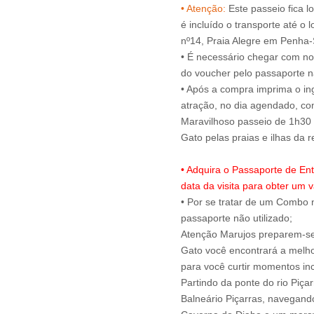
• Atenção:
Este passeio fica l
é incluído o transporte até o 
nº14, Praia Alegre em Penha
• É necessário chegar com no
do voucher pelo passaporte na
• Após a compra imprima o ing
atração, no dia agendado, c
Maravilhoso passeio de 1h30 
• Adquira o Passaporte de En
data da visita para obter um v
• Por se tratar de um Combo n
passaporte não utilizado;
Atenção Marujos preparem-se 
Gato você encontrará a melho
para você curtir momentos inc
Partindo da ponte do rio Piça
Balneário Piçarras, navegando 