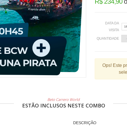
R$ 234,90
o
DATA DA
1
VISITA
QUANTIDADE
«
Ops!
Este p
sele
2
9
1
2
Beto Carrero World
ESTÃO INCLUSOS NESTE COMBO
3
DESCRIÇÃO