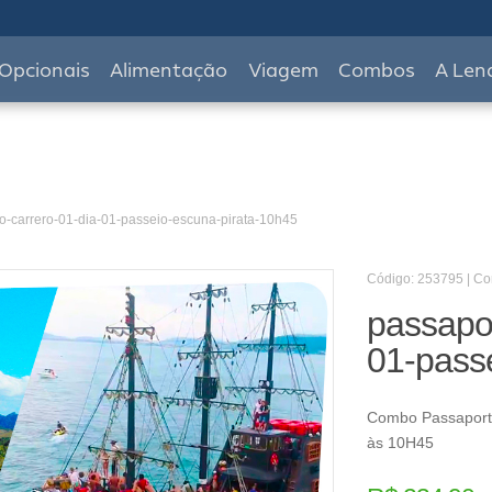
Opcionais
Alimentação
Viagem
Combos
A Len
o-carrero-01-dia-01-passeio-escuna-pirata-10h45
Código: 253795 | C
passapor
01-pass
Combo Passaporte
às 10H45