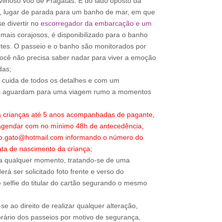
lhoso voo de Fragatas. E do lado oposto da
, lugar de parada para um banho de mar, em que
e divertir no
escorregador da embarcação e um
mais corajosos, é disponibilizado para o banho
etes. O passeio e o banho são monitorados por
você não precisa saber nadar para viver a emoção
das;
o cuida de todos os detalhes e com um
os aguardam para uma viagem rumo a momentos
a crianças até 5 anos acompanhadas de pagante,
 agendar com no mínimo 48h de antecedência,
ao.gato@hotmail.com informando o número do
ta de nascimento da criança;
a qualquer momento, tratando-se de uma
rá ser solicitado foto frente e verso do
 selfie do titular do cartão segurando o mesmo
e ao direito de realizar qualquer alteração,
rário dos passeios por motivo de segurança,