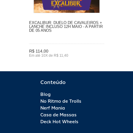
EXCALIBUR: DUELO DE CAVALEIROS +
LANCHE INCLUSO 12H MAIO - A PARTIR
DE 05 ANOS
R$ 114,00
Em até 10X de R$ 11,40
Conteúdo
Blog
No Ritmo de Trolls
Nerf Mania
Casa de Massas
Deck Hot Wheels