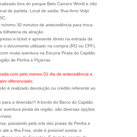
ocalizado fora do parque Beto Carrero World e não
local de partida. Local de saída: Rua Arno Volpi
-SC;
 mínimo 30 minutos de antecedência para troca
 bilheteria da atração.
resso e-ticket e apresente direto na entrada da
om o documento utilizado na compra (RG ou CPF).
com muita aventura na Escuna Pirata do Capitão
trada com pelo menos 01 dia de antecedência a
alor diferenciado;
ão é realizado devolução ou crédito referente ao
para a diversão!!! A bordo do Barco do Capitão
r aventura pirata da região, são diversas opções
ríveis;
rras, passando pela orla das praias de Penha e
até a Ilha Feia, onde é possível avistar a