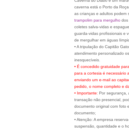
Caverna do Diabo e um maravi
caverna está o Porto da Roça
as crianças e adultos podem s
trampolim para mergulho
dos 
coletes salva-vidas e espagu
guarda-vidas profissionais e 
de mergulhar em águas límpi
• A tripulação do Capitão Gat
atendimento personalizado 
• É concedido gratuidade par
para a cortesia é necessário
enviando um e-mail ao capit
pedido, o nome completo e da
• Importante:
Por segurança, 
transação não presencial, pode
documento original com foto e
documento;
• Atenção: A empresa reserva-s
suspensão, quantidade e o ho