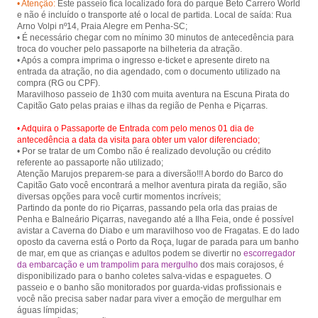
• Atenção:
Este passeio fica localizado fora do parque Beto Carrero World
e não é incluído o transporte até o local de partida. Local de saída: Rua
Arno Volpi nº14, Praia Alegre em Penha-SC;
• É necessário chegar com no mínimo 30 minutos de antecedência para
troca do voucher pelo passaporte na bilheteria da atração.
• Após a compra imprima o ingresso e-ticket e apresente direto na
entrada da atração, no dia agendado, com o documento utilizado na
compra (RG ou CPF).
Maravilhoso passeio de 1h30 com muita aventura na Escuna Pirata do
• Adquira o Passaporte de Entrada com pelo menos 01 dia de
antecedência a data da visita para obter um valor diferenciado;
• Por se tratar de um Combo não é realizado devolução ou crédito
referente ao passaporte não utilizado;
Atenção Marujos preparem-se para a diversão!!! A bordo do Barco do
Capitão Gato você encontrará a melhor aventura pirata da região, são
diversas opções para você curtir momentos incríveis;
Partindo da ponte do rio Piçarras, passando pela orla das praias de
Penha e Balneário Piçarras, navegando até a Ilha Feia, onde é possível
avistar a Caverna do Diabo e um maravilhoso voo de Fragatas. E do lado
oposto da caverna está o Porto da Roça, lugar de parada para um banho
de mar, em que as crianças e adultos podem se divertir no
escorregador
da embarcação e um trampolim para mergulho
dos mais corajosos, é
disponibilizado para o banho coletes salva-vidas e espaguetes. O
passeio e o banho são monitorados por guarda-vidas profissionais e
você não precisa saber nadar para viver a emoção de mergulhar em
águas límpidas;