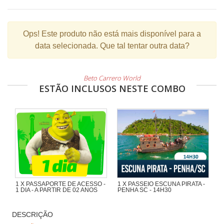
Ops!
Este produto não está mais disponível para a
data selecionada. Que tal tentar outra data?
Beto Carrero World
ESTÃO INCLUSOS NESTE COMBO
1 X PASSAPORTE DE ACESSO -
1 X PASSEIO ESCUNA PIRATA -
1 DIA - A PARTIR DE 02 ANOS
PENHA SC - 14H30
Maravilhoso passeio de 1h30 com
muita aventura na Escuna Pirata do
DESCRIÇÃO
Capitão Gato pelas praias e ilhas da
região de Penha e Piçarras.