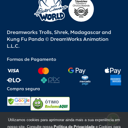
Dreamworks Trolls, Shrek, Madagascar and
Kung Fu Panda © DreamWorks Animation
L.L.C.
Formas de Pagamento
Compra segura
ÓTIMO
Utilizamos cookies para aprimorar ainda mais a sua experiência em
nosso site. Consulte nossa
Política de Privacidade
e Cookies para
Beto Carrero World @ 2026 / Todos os direitos reservados