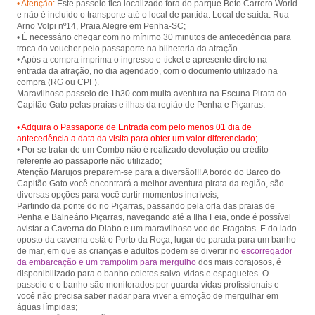
• Atenção:
Este passeio fica localizado fora do parque Beto Carrero World
e não é incluído o transporte até o local de partida. Local de saída: Rua
Arno Volpi nº14, Praia Alegre em Penha-SC;
• É necessário chegar com no mínimo 30 minutos de antecedência para
troca do voucher pelo passaporte na bilheteria da atração.
• Após a compra imprima o ingresso e-ticket e apresente direto na
entrada da atração, no dia agendado, com o documento utilizado na
compra (RG ou CPF).
Maravilhoso passeio de 1h30 com muita aventura na Escuna Pirata do
• Adquira o Passaporte de Entrada com pelo menos 01 dia de
antecedência a data da visita para obter um valor diferenciado;
• Por se tratar de um Combo não é realizado devolução ou crédito
referente ao passaporte não utilizado;
Atenção Marujos preparem-se para a diversão!!! A bordo do Barco do
Capitão Gato você encontrará a melhor aventura pirata da região, são
diversas opções para você curtir momentos incríveis;
Partindo da ponte do rio Piçarras, passando pela orla das praias de
Penha e Balneário Piçarras, navegando até a Ilha Feia, onde é possível
avistar a Caverna do Diabo e um maravilhoso voo de Fragatas. E do lado
oposto da caverna está o Porto da Roça, lugar de parada para um banho
de mar, em que as crianças e adultos podem se divertir no
escorregador
da embarcação e um trampolim para mergulho
dos mais corajosos, é
disponibilizado para o banho coletes salva-vidas e espaguetes. O
passeio e o banho são monitorados por guarda-vidas profissionais e
você não precisa saber nadar para viver a emoção de mergulhar em
águas límpidas;