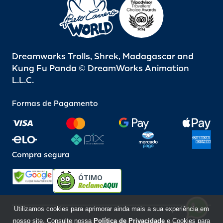
Dreamworks Trolls, Shrek, Madagascar and
Kung Fu Panda © DreamWorks Animation
L.L.C.
Formas de Pagamento
Compra segura
ÓTIMO
Utilizamos cookies para aprimorar ainda mais a sua experiência em
nosso site. Consulte nossa
Política de Privacidade
e Cookies para
Beto Carrero World @ 2026 / Todos os direitos reservados