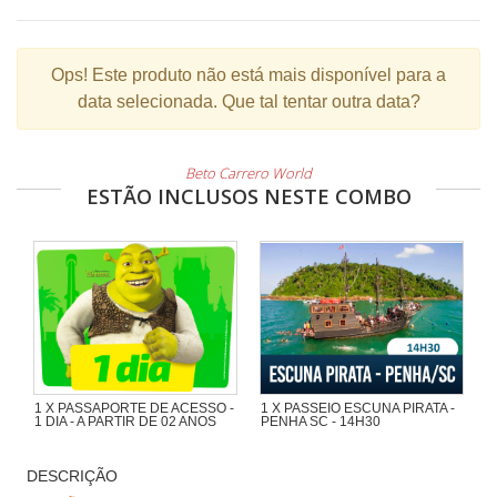
Ops!
Este produto não está mais disponível para a
data selecionada. Que tal tentar outra data?
Beto Carrero World
ESTÃO INCLUSOS NESTE COMBO
1 X PASSAPORTE DE ACESSO -
1 X PASSEIO ESCUNA PIRATA -
1 DIA - A PARTIR DE 02 ANOS
PENHA SC - 14H30
Maravilhoso passeio de 1h30 com
muita aventura na Escuna Pirata do
DESCRIÇÃO
Capitão Gato pelas praias e ilhas da
região de Penha e Piçarras.