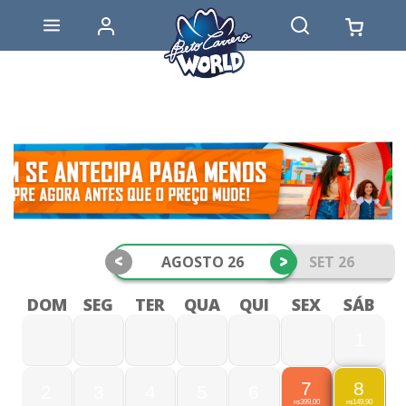
<
>
AGOSTO 26
SET 26
DOM
SEG
TER
QUA
QUI
SEX
SÁB
1
7
8
2
3
4
5
6
399,00
149,90
R$
R$