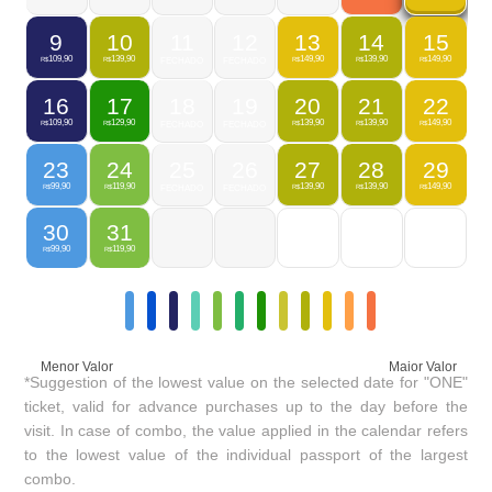
9
10
11
12
13
14
15
109,90
139,90
149,90
139,90
149,90
R$
R$
FECHADO
FECHADO
R$
R$
R$
16
17
18
19
20
21
22
109,90
129,90
139,90
139,90
149,90
R$
R$
FECHADO
FECHADO
R$
R$
R$
23
24
25
26
27
28
29
99,90
119,90
139,90
139,90
149,90
R$
R$
FECHADO
FECHADO
R$
R$
R$
30
31
99,90
119,90
R$
R$
Menor Valor
Maior Valor
*Suggestion of the lowest value on the selected date for "ONE"
ticket, valid for advance purchases up to the day before the
visit. In case of combo, the value applied in the calendar refers
to the lowest value of the individual passport of the largest
combo.