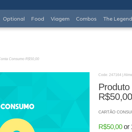
Optional
Food
Viagem
Combos
The Legen
 Conta Consumo R$50,00
Code: 247164 | Alim
Produto
R$50,0
CARTÃO CONS
R$
50,00
or