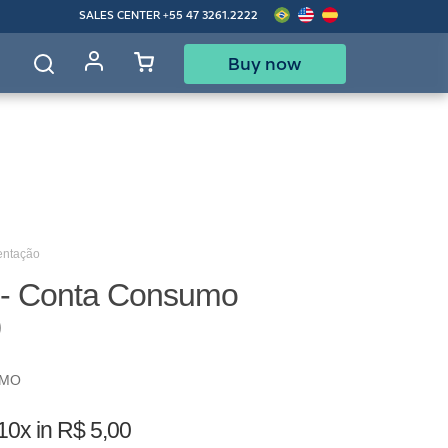
SALES CENTER
+55 47 3261.2222
Buy now
d
entação
 - Conta Consumo
0
UMO
10x in R$ 5,00