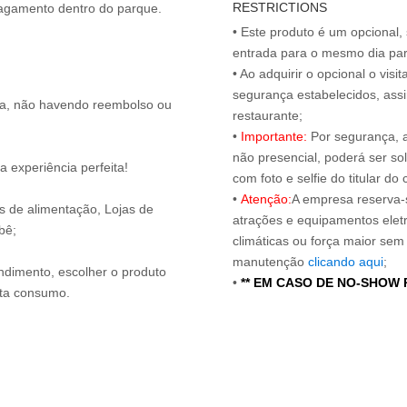
RESTRICTIONS
• Este produto é um opcional
entrada para o mesmo dia para
• Ao adquirir o opcional o vi
segurança estabelecidos, ass
ita, não havendo reembolso ou
restaurante;
•
Importante:
Por segurança, 
não presencial, poderá ser sol
 experiência perfeita!
com foto e selfie do titular 
•
Atenção:
A empresa reserva-s
os de alimentação, Lojas de
atrações e equipamentos elet
bê;
climáticas ou força maior sem
manutenção
clicando aqui
;
endimento, escolher o produto
•
** EM CASO DE NO-SHOW
nta consumo.