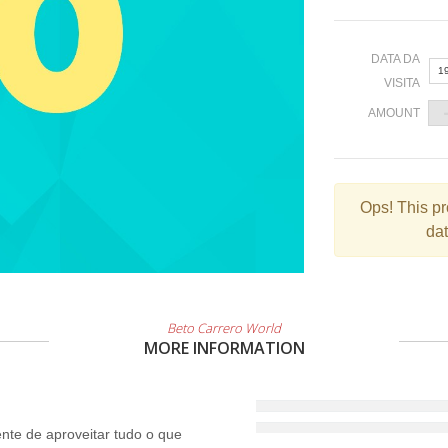
DATA DA
1
VISITA
AMOUNT
«
Ops!
This pr
dat
2
9
1
2
Beto Carrero World
MORE INFORMATION
3
te de aproveitar tudo o que