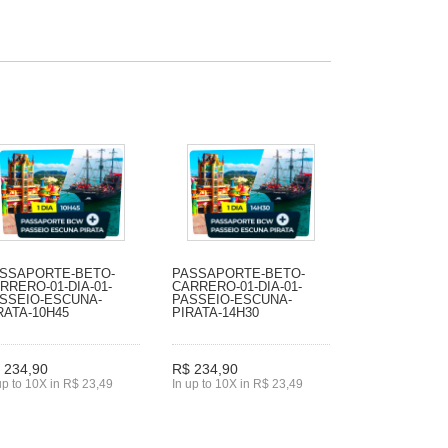
SSAPORTE-BETO-
PASSAPORTE-BETO-
RRERO-01-DIA-01-
CARRERO-01-DIA-01-
SSEIO-ESCUNA-
PASSEIO-ESCUNA-
RATA-10H45
PIRATA-14H30
 234,90
R$ 234,90
up to 10X in R$ 23,49
In up to 10X in R$ 23,49