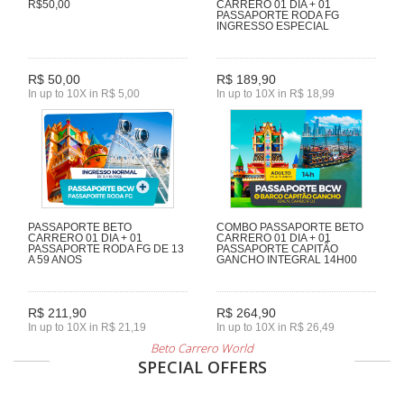
R$50,00
CARRERO 01 DIA + 01
PASSAPORTE RODA FG
INGRESSO ESPECIAL
R$ 50,00
R$ 189,90
In up to 10X in R$ 5,00
In up to 10X in R$ 18,99
PASSAPORTE BETO
COMBO PASSAPORTE BETO
CARRERO 01 DIA + 01
CARRERO 01 DIA + 01
PASSAPORTE RODA FG DE 13
PASSAPORTE CAPITÃO
A 59 ANOS
GANCHO INTEGRAL 14H00
R$ 211,90
R$ 264,90
In up to 10X in R$ 21,19
In up to 10X in R$ 26,49
Beto Carrero World
SPECIAL OFFERS