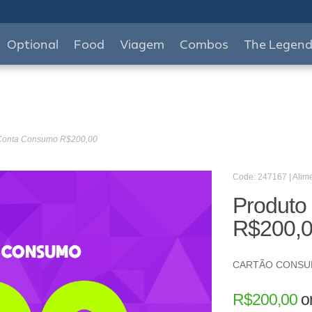
Optional
Food
Viagem
Combos
The Legen
 Conta Consumo R$200,00
Code: 247167 | Alim
Produto
R$200,
CARTÃO CONS
R$
200,00
o