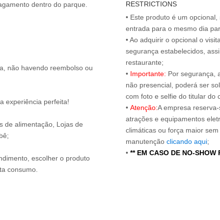
RESTRICTIONS
 pagamento dentro do parque.
• Este produto é um opcional
entrada para o mesmo dia para
• Ao adquirir o opcional o vi
segurança estabelecidos, ass
restaurante;
ita, não havendo reembolso ou
•
Importante:
Por segurança, 
não presencial, poderá ser sol
com foto e selfie do titular 
 experiência perfeita!
•
Atenção:
A empresa reserva-s
atrações e equipamentos elet
os de alimentação, Lojas de
climáticas ou força maior sem
bê;
manutenção
clicando aqui
;
•
** EM CASO DE NO-SHOW
endimento, escolher o produto
nta consumo.