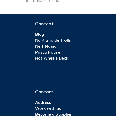
In up to 10X in R$ 11,40
Content
Blog
No Ritmo de Trolls
Nerf Mania
Pasta House
Hot Wheels Deck
Contact
Address
Work with us
Become a Supplier