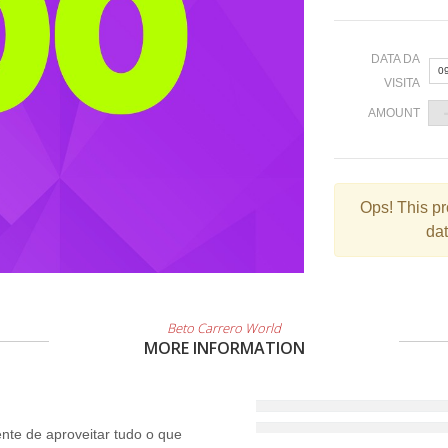
DATA DA
0
VISITA
AMOUNT
«
Ops!
This pr
dat
2
9
1
2
Beto Carrero World
MORE INFORMATION
3
te de aproveitar tudo o que