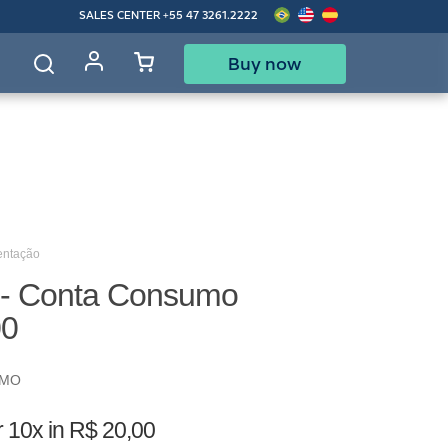
SALES CENTER
+55 47 3261.2222
Buy now
d
entação
 - Conta Consumo
00
UMO
r
10x in R$ 20,00