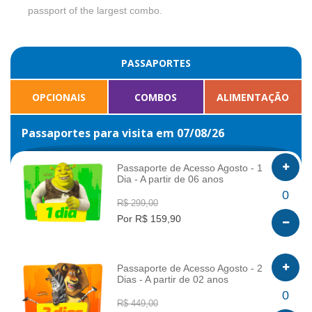
passport of the largest combo.
PASSAPORTES
OPCIONAIS
COMBOS
ALIMENTAÇÃO
Passaportes para visita em 07/08/26
Passaporte de Acesso Agosto - 1
Dia - A partir de 06 anos
INFO
0
R$ 299,00
Por R$ 159,90
Passaporte de Acesso Agosto - 2
Dias - A partir de 02 anos
INFO
0
R$ 449,00