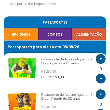
passport of the largest combo.
PASSAPORTES
OPCIONAIS
COMBOS
ALIMENTAÇÃO
Passaportes para visita em 08/08/26
Passaporte de Acesso Agosto - 1
Dia - A partir de 05 anos
INFO
0
R$ 299,00
Por R$ 159,90
Passaporte de Acesso Agosto - 2
Dias - A partir de 02 anos
INFO
0
R$ 449,00