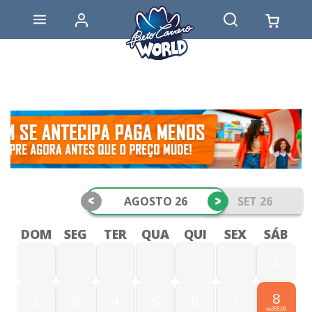
<
>
AGOSTO 26
SET 26
DOM
SEG
TER
QUA
QUI
SEX
SÁB
1
8
2
3
4
5
6
7
399,00
R$