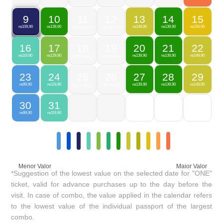
10
11
12
13
14
15
9
139,90
149,90
139,90
159,90
109,90
R$
FECHADO
FECHADO
R$
R$
R$
R$
16
17
18
19
20
21
22
119,90
129,90
139,90
139,90
149,90
R$
R$
FECHADO
FECHADO
R$
R$
R$
23
24
25
26
27
28
29
99,90
119,90
139,90
139,90
149,90
R$
R$
FECHADO
FECHADO
R$
R$
R$
30
31
99,90
119,90
R$
R$
Menor Valor
Maior Valor
*Suggestion of the lowest value on the selected date for "ONE"
ticket, valid for advance purchases up to the day before the
visit. In case of combo, the value applied in the calendar refers
to the lowest value of the individual passport of the largest
combo.