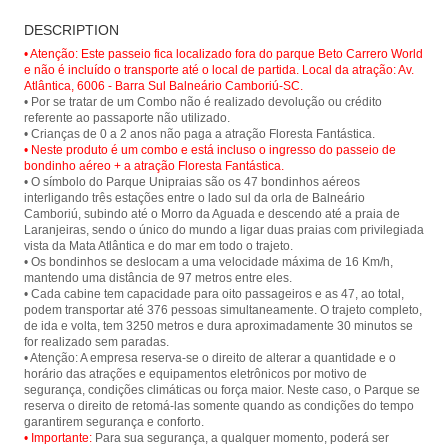
Cable car ride at Parque Unipraias in
Floresta Fantástica - Parque
Balneário Camboriú and have a
DESCRIPTION
Unipraias
panoramic view of the city and its
beautiful beaches.
• Atenção: Este passeio fica localizado fora do parque Beto Carrero World
e não é incluído o transporte até o local de partida. Local da atração: Av.
Atlântica, 6006 - Barra Sul Balneário Camboriú-SC.
• Por se tratar de um Combo não é realizado devolução ou crédito
referente ao passaporte não utilizado.
• Neste produto é um combo e está incluso o ingresso do passeio de
bondinho aéreo + a atração Floresta Fantástica.
• O símbolo do Parque Unipraias são os 47 bondinhos aéreos
interligando três estações entre o lado sul da orla de Balneário
Camboriú, subindo até o Morro da Aguada e descendo até a praia de
Laranjeiras, sendo o único do mundo a ligar duas praias com privilegiada
vista da Mata Atlântica e do mar em todo o trajeto.
• Os bondinhos se deslocam a uma velocidade máxima de 16 Km/h,
mantendo uma distância de 97 metros entre eles.
• Cada cabine tem capacidade para oito passageiros e as 47, ao total,
podem transportar até 376 pessoas simultaneamente. O trajeto completo,
de ida e volta, tem 3250 metros e dura aproximadamente 30 minutos se
for realizado sem paradas.
• Atenção: A empresa reserva-se o direito de alterar a quantidade e o
horário das atrações e equipamentos eletrônicos por motivo de
segurança, condições climáticas ou força maior. Neste caso, o Parque se
reserva o direito de retomá-las somente quando as condições do tempo
• Importante:
Para sua segurança, a qualquer momento, poderá ser