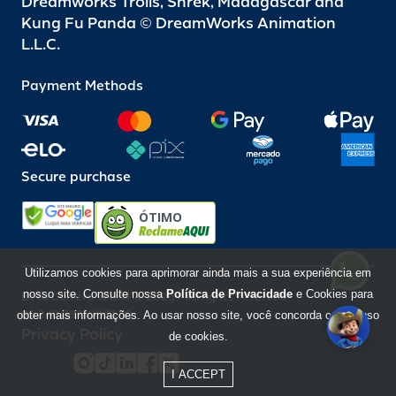
Dreamworks Trolls, Shrek, Madagascar and
Kung Fu Panda © DreamWorks Animation
L.L.C.
Payment Methods
Secure purchase
ÓTIMO
Utilizamos cookies para aprimorar ainda mais a sua experiência em
nosso site. Consulte nossa
Política de Privacidade
e Cookies para
Beto Carrero World @ 2026 / All rights reserved
85.248.987/0001-10
obter mais informações. Ao usar nosso site, você concorda com o uso
Privacy Policy
de cookies.
I ACCEPT