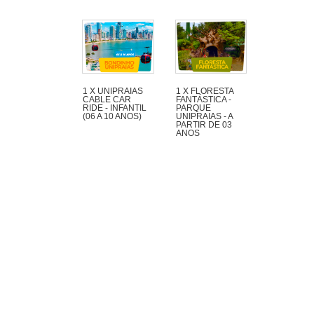
1 X UNIPRAIAS
1 X FLORESTA
CABLE CAR
FANTÁSTICA -
RIDE - INFANTIL
PARQUE
(06 A 10 ANOS)
UNIPRAIAS - A
PARTIR DE 03
ANOS
Cable car ride at
Parque Unipraias in
Floresta Fantástica
Balneário Camboriú
- Parque Unipraias
and have a
panoramic view of
the city and its
beautiful beaches.