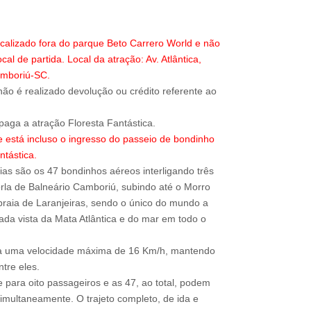
localizado fora do parque Beto Carrero World e não
ocal de partida. Local da atração: Av. Atlântica,
amboriú-SC.
ão é realizado devolução ou crédito referente ao
 está incluso o ingresso do passeio de bondinho
ntástica.
as são os 47 bondinhos aéreos interligando três
orla de Balneário Camboriú, subindo até o Morro
raia de Laranjeiras, sendo o único do mundo a
iada vista da Mata Atlântica e do mar em todo o
a uma velocidade máxima de 16 Km/h, mantendo
tre eles.
 para oito passageiros e as 47, ao total, podem
imultaneamente. O trajeto completo, de ida e