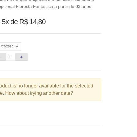
pcional Floresta Fantástica a partir de 03 anos.
 5x de R$ 14,80
9/05/2026
Agosto 2026
»
D
S
T
Q
Q
S
S
oduct is no longer available for the selected
1
e. How about trying another date?
3
4
5
6
7
8
10
11
12
13
14
15
6
17
18
19
20
21
22
3
24
25
26
27
28
29
0
31