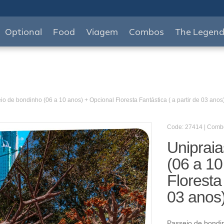
Optional
Food
Viagem
Combos
The Legen
io de bondinho (06 a 10 anos) + Opcional Floresta Fantástica ( a partir de 03 anos
Code: 27414 | Comb
Uniprai
(06 a 10
Floresta 
03 anos
Passeio de bondi