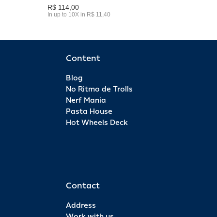
R$ 114,00
In up to 10X in R$ 11,40
Content
Blog
No Ritmo de Trolls
Nerf Mania
Pasta House
Hot Wheels Deck
Contact
Address
Work with us