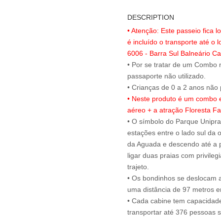
DESCRIPTION
• Atenção: Este passeio fica 
é incluído o transporte até o l
6006 - Barra Sul Balneário C
• Por se tratar de um Combo n
passaporte não utilizado.
• Neste produto é um combo e
aéreo + a atração Floresta Fa
• O símbolo do Parque Uniprai
estações entre o lado sul da 
da Aguada e descendo até a p
ligar duas praias com privileg
trajeto.
• Os bondinhos se deslocam 
uma distância de 97 metros en
• Cada cabine tem capacidade
transportar até 376 pessoas s