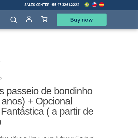
SALES CENTER
+55 47 3261.2222
Buy now
d
)
o
as passeio de bondinho
 anos) + Opcional
Fantástica ( a partir de
)
nho no Parque Unipraias em Balneário Camboriú