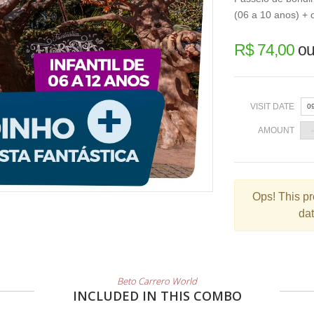
(06 a 10 anos) + o
R$ 74,00
ou
VISIT DATE
0
AMOUNT
«
Ops!
This pr
dat
2
9
1
Beto Carrero World
2
INCLUDED IN THIS COMBO
3