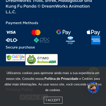
Dreamworks Trolls, Shrek, Madagascar and
Kung Fu Panda © DreamWorks Animation
L.L.C.
Payment Methods
Secure purchase
ÓTIMO
Utilizamos cookies para aprimorar ainda mais a sua experiência em
nosso site. Consulte nossa
Política de Privacidade
e Cookies para
Beto Carrero World @ 2026 / All rights reserved
85.248.987/0001-10
obter mais informações. Ao usar nosso site, você concorda com o uso
Privacy Policy
de cookies.
I ACCEPT