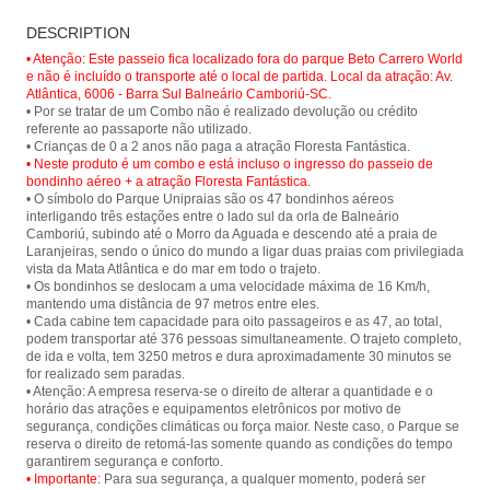
Cable car ride at Parque Unipraias in
Floresta Fantástica - Parque
Balneário Camboriú and have a
DESCRIPTION
Unipraias
panoramic view of the city and its
beautiful beaches.
• Atenção: Este passeio fica localizado fora do parque Beto Carrero World
e não é incluído o transporte até o local de partida. Local da atração: Av.
Atlântica, 6006 - Barra Sul Balneário Camboriú-SC.
• Por se tratar de um Combo não é realizado devolução ou crédito
referente ao passaporte não utilizado.
• Neste produto é um combo e está incluso o ingresso do passeio de
bondinho aéreo + a atração Floresta Fantástica.
• O símbolo do Parque Unipraias são os 47 bondinhos aéreos
interligando três estações entre o lado sul da orla de Balneário
Camboriú, subindo até o Morro da Aguada e descendo até a praia de
Laranjeiras, sendo o único do mundo a ligar duas praias com privilegiada
vista da Mata Atlântica e do mar em todo o trajeto.
• Os bondinhos se deslocam a uma velocidade máxima de 16 Km/h,
mantendo uma distância de 97 metros entre eles.
• Cada cabine tem capacidade para oito passageiros e as 47, ao total,
podem transportar até 376 pessoas simultaneamente. O trajeto completo,
de ida e volta, tem 3250 metros e dura aproximadamente 30 minutos se
for realizado sem paradas.
• Atenção: A empresa reserva-se o direito de alterar a quantidade e o
horário das atrações e equipamentos eletrônicos por motivo de
segurança, condições climáticas ou força maior. Neste caso, o Parque se
reserva o direito de retomá-las somente quando as condições do tempo
• Importante:
Para sua segurança, a qualquer momento, poderá ser