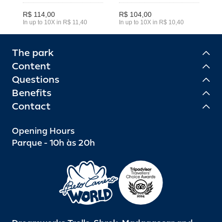
R$ 114,00
R$ 104,00
In up to 10X in R$ 11,40
In up to 10X in R$ 10,40
The park
Content
Questions
Benefits
Contact
Opening Hours
Parque - 10h às 20h