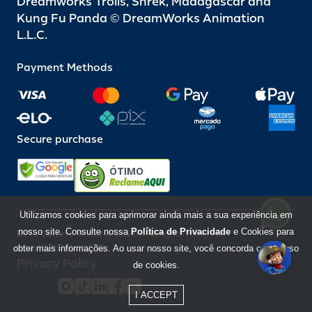
Dreamworks Trolls, Shrek, Madagascar and
Kung Fu Panda © DreamWorks Animation
L.L.C.
Payment Methods
Secure purchase
ÓTIMO
Utilizamos cookies para aprimorar ainda mais a sua experiência em
nosso site. Consulte nossa
Política de Privacidade
e Cookies para
Beto Carrero World @ 2026 / All rights reserved
85.248.987/0001-10
obter mais informações. Ao usar nosso site, você concorda com o uso
Privacy Policy
de cookies.
I ACCEPT