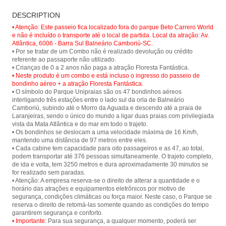
Cable car ride at Parque Unipraias in
Floresta Fantástica - Parque
Balneário Camboriú and have a
DESCRIPTION
Unipraias
panoramic view of the city and its
beautiful beaches.
• Atenção: Este passeio fica localizado fora do parque Beto Carrero World
e não é incluído o transporte até o local de partida. Local da atração: Av.
Atlântica, 6006 - Barra Sul Balneário Camboriú-SC.
• Por se tratar de um Combo não é realizado devolução ou crédito
referente ao passaporte não utilizado.
• Neste produto é um combo e está incluso o ingresso do passeio de
bondinho aéreo + a atração Floresta Fantástica.
• O símbolo do Parque Unipraias são os 47 bondinhos aéreos
interligando três estações entre o lado sul da orla de Balneário
Camboriú, subindo até o Morro da Aguada e descendo até a praia de
Laranjeiras, sendo o único do mundo a ligar duas praias com privilegiada
vista da Mata Atlântica e do mar em todo o trajeto.
• Os bondinhos se deslocam a uma velocidade máxima de 16 Km/h,
mantendo uma distância de 97 metros entre eles.
• Cada cabine tem capacidade para oito passageiros e as 47, ao total,
podem transportar até 376 pessoas simultaneamente. O trajeto completo,
de ida e volta, tem 3250 metros e dura aproximadamente 30 minutos se
for realizado sem paradas.
• Atenção: A empresa reserva-se o direito de alterar a quantidade e o
horário das atrações e equipamentos eletrônicos por motivo de
segurança, condições climáticas ou força maior. Neste caso, o Parque se
reserva o direito de retomá-las somente quando as condições do tempo
• Importante:
Para sua segurança, a qualquer momento, poderá ser