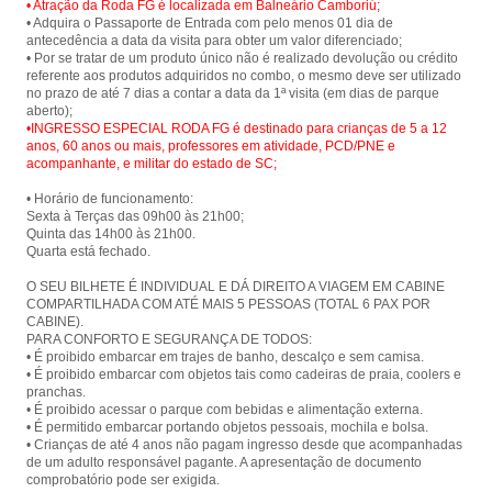
• Atração da Roda FG é localizada em Balneário Camboriú;
• Adquira o Passaporte de Entrada com pelo menos 01 dia de
antecedência a data da visita para obter um valor diferenciado;
• Por se tratar de um produto único não é realizado devolução ou crédito
referente aos produtos adquiridos no combo, o mesmo deve ser utilizado
no prazo de até 7 dias a contar a data da 1ª visita (em dias de parque
•INGRESSO ESPECIAL RODA FG é destinado para crianças de 5 a 12
anos, 60 anos ou mais, professores em atividade, PCD/PNE e
acompanhante, e militar do estado de SC;
• Horário de funcionamento:
Sexta à Terças das 09h00 às 21h00;
Quinta das 14h00 às 21h00.
Quarta está fechado.
O SEU BILHETE É INDIVIDUAL E DÁ DIREITO A VIAGEM EM CABINE
COMPARTILHADA COM ATÉ MAIS 5 PESSOAS (TOTAL 6 PAX POR
CABINE).
PARA CONFORTO E SEGURANÇA DE TODOS:
• É proibido embarcar em trajes de banho, descalço e sem camisa.
• É proibido embarcar com objetos tais como cadeiras de praia, coolers e
pranchas.
• É proibido acessar o parque com bebidas e alimentação externa.
• É permitido embarcar portando objetos pessoais, mochila e bolsa.
• Crianças de até 4 anos não pagam ingresso desde que acompanhadas
de um adulto responsável pagante. A apresentação de documento
comprobatório pode ser exigida.