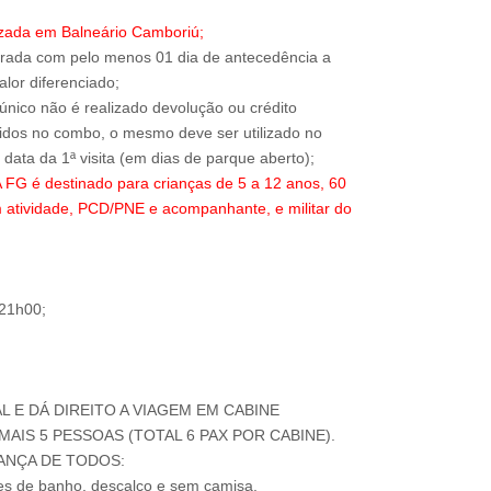
izada em Balneário Camboriú;
trada com pelo menos 01 dia de antecedência a
alor diferenciado;
 único não é realizado devolução ou crédito
ridos no combo, o mesmo deve ser utilizado no
 é destinado para crianças de 5 a 12 anos, 60
 atividade, PCD/PNE e acompanhante, e militar do
 21h00;
AL E DÁ DIREITO A VIAGEM EM CABINE
AIS 5 PESSOAS (TOTAL 6 PAX POR CABINE).
ANÇA DE TODOS:
jes de banho, descalço e sem camisa.