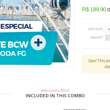
R$ 189,90
o
VISIT DATE
1
AMOUNT
«
Ops!
This pr
dat
2
9
1
Beto Carrero World
2
INCLUDED IN THIS COMBO
3