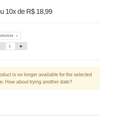
u 10x de R$ 18,99
0/05/2026
Agosto 2026
»
D
S
T
Q
Q
S
S
oduct is no longer available for the selected
1
e. How about trying another date?
3
4
5
6
7
8
10
11
12
13
14
15
6
17
18
19
20
21
22
3
24
25
26
27
28
29
0
31