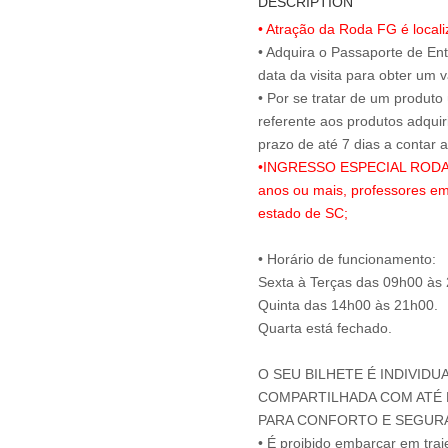
DESCRIPTION
• Atração da Roda FG é local
• Adquira o Passaporte de En
data da visita para obter um v
• Por se tratar de um produto
referente aos produtos adqui
•INGRESSO ESPECIAL RODA FG
anos ou mais, professores em
estado de SC;
• Horário de funcionamento:
Sexta à Terças das 09h00 às
Quinta das 14h00 às 21h00.
Quarta está fechado.
O SEU BILHETE É INDIVIDU
COMPARTILHADA COM ATÉ M
PARA CONFORTO E SEGUR
• É proibido embarcar em tra