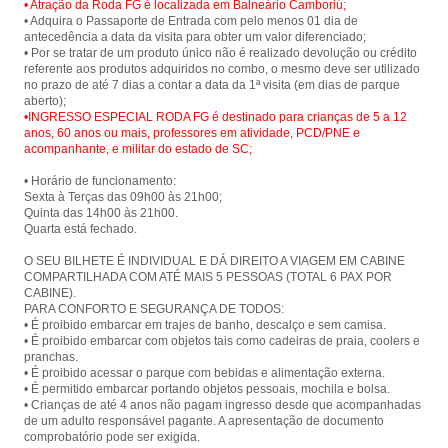
• Atração da Roda FG é localizada em Balneário Camboriú;
• Adquira o Passaporte de Entrada com pelo menos 01 dia de
antecedência a data da visita para obter um valor diferenciado;
• Por se tratar de um produto único não é realizado devolução ou crédito
referente aos produtos adquiridos no combo, o mesmo deve ser utilizado
no prazo de até 7 dias a contar a data da 1ª visita (em dias de parque
•INGRESSO ESPECIAL RODA FG é destinado para crianças de 5 a 12
anos, 60 anos ou mais, professores em atividade, PCD/PNE e
acompanhante, e militar do estado de SC;
• Horário de funcionamento:
Sexta à Terças das 09h00 às 21h00;
Quinta das 14h00 às 21h00.
Quarta está fechado.
O SEU BILHETE É INDIVIDUAL E DÁ DIREITO A VIAGEM EM CABINE
COMPARTILHADA COM ATÉ MAIS 5 PESSOAS (TOTAL 6 PAX POR
CABINE).
PARA CONFORTO E SEGURANÇA DE TODOS:
• É proibido embarcar em trajes de banho, descalço e sem camisa.
• É proibido embarcar com objetos tais como cadeiras de praia, coolers e
pranchas.
• É proibido acessar o parque com bebidas e alimentação externa.
• É permitido embarcar portando objetos pessoais, mochila e bolsa.
• Crianças de até 4 anos não pagam ingresso desde que acompanhadas
de um adulto responsável pagante. A apresentação de documento
comprobatório pode ser exigida.